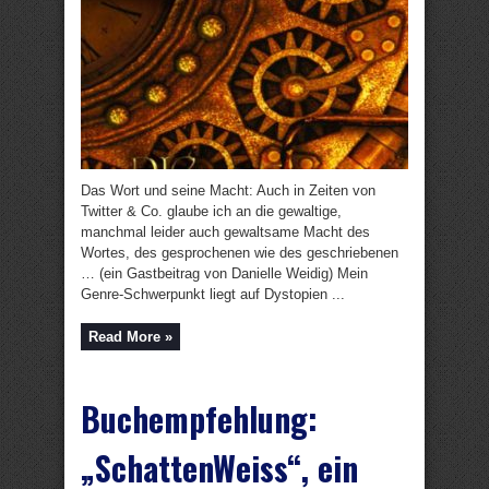
Das Wort und seine Macht: Auch in Zeiten von
Twitter & Co. glaube ich an die gewaltige,
manchmal leider auch gewaltsame Macht des
Wortes, des gesprochenen wie des geschriebenen
… (ein Gastbeitrag von Danielle Weidig) Mein
Genre-Schwerpunkt liegt auf Dystopien ...
Read More »
Buchempfehlung:
„SchattenWeiss“, ein