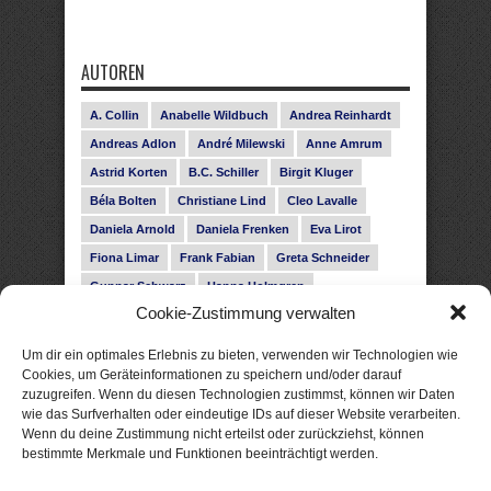
AUTOREN
A. Collin
Anabelle Wildbuch
Andrea Reinhardt
Andreas Adlon
André Milewski
Anne Amrum
Astrid Korten
B.C. Schiller
Birgit Kluger
Béla Bolten
Christiane Lind
Cleo Lavalle
Daniela Arnold
Daniela Frenken
Eva Lirot
Fiona Limar
Frank Fabian
Greta Schneider
Gunnar Schwarz
Hanna Holmgren
Cookie-Zustimmung verwalten
Heike Fröhling
Ina Glahe
Ivo Pala
J. Vellguth
Josefine Weiss
Karolyn Ciseau
Leander Rose
Um dir ein optimales Erlebnis zu bieten, verwenden wir Technologien wie
Leonie Haubrich
Lilly Labord
Livia Pipes
Cookies, um Geräteinformationen zu speichern und/oder darauf
zuzugreifen. Wenn du diesen Technologien zustimmst, können wir Daten
Malin Blunk
Marcus Hünnebeck
Martin Krist
wie das Surfverhalten oder eindeutige IDs auf dieser Website verarbeiten.
Melisa Schwermer
Nele Bruun
Nika Lubitsch
Wenn du deine Zustimmung nicht erteilst oder zurückziehst, können
bestimmte Merkmale und Funktionen beeinträchtigt werden.
Noah Fitz
Nora Amelie
René Junge
Rose Snow
Roxann Hill
Sigrid Konopatzki