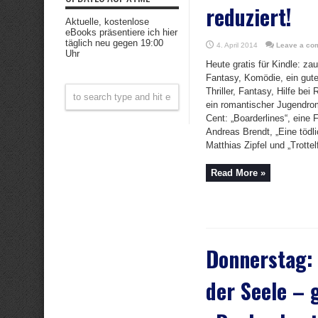
reduziert!
Aktuelle, kostenlose
eBooks präsentiere ich hier
täglich neu gegen 19:00
4. April 2014
Leave a co
Uhr
Heute gratis für Kindle: za
Fantasy, Komödie, ein gute
Thriller, Fantasy, Hilfe b
ein romantischer Jugendro
Cent: „Boarderlines“, eine 
Andreas Brendt, „Eine tödli
Matthias Zipfel und „Trottelf
Read More »
Donnerstag:
der Seele – 