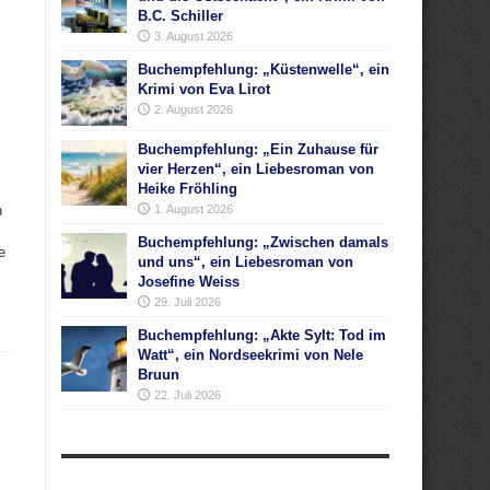
B.C. Schiller
3. August 2026
Buchempfehlung: „Küstenwelle“, ein
Krimi von Eva Lirot
2. August 2026
Buchempfehlung: „Ein Zuhause für
vier Herzen“, ein Liebesroman von
Heike Fröhling
n
1. August 2026
Buchempfehlung: „Zwischen damals
e
und uns“, ein Liebesroman von
Josefine Weiss
29. Juli 2026
Buchempfehlung: „Akte Sylt: Tod im
Watt“, ein Nordseekrimi von Nele
Bruun
22. Juli 2026