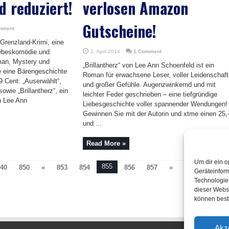
d reduziert!
verlosen Amazon
Gutscheine!
mment
n Grenzland-Krimi, eine
Liebeskomödie und
2. April 2014
1 Comment
man, Mystery und
„Brillantherz“ von Lee Ann Schoenfeld ist ein
eine Bärengeschichte
Roman für erwachsene Leser, voller Leidenschaft
9 Cent: „Auserwählt“,
und großer Gefühle. Augenzwinkernd und mit
owie „Brillantherz“, ein
leichter Feder geschrieben – eine tiefgründige
n Lee Ann
Liebesgeschichte voller spannender Wendungen!
Gewinnen Sie mit der Autorin und xtme einen 25,
und ...
Read More »
Um dir ein o
855
40
850
«
853
854
856
857
»
Page 855 of 1.
Geräteinfor
860
870
Technologien
dieser Websi
können best
Akz