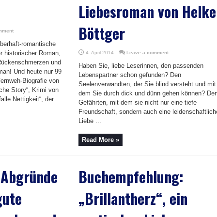
Liebesroman von Helke
Böttger
mment
uberhaft-romantische
r historischer Roman,
4. April 2014
Leave a comment
ei Rückenschmerzen und
Haben Sie, liebe Leserinnen, den passenden
man! Und heute nur 99
Lebenspartner schon gefunden? Den
Fernweh-Biografie von
Seelenverwandten, der Sie blind versteht und mit
che Story“, Krimi von
dem Sie durch dick und dünn gehen können? De
alle Nettigkeit“, der ...
Gefährten, mit dem sie nicht nur eine tiefe
Freundschaft, sondern auch eine leidenschaftlich
Liebe ...
Read More »
 Abgründe
Buchempfehlung:
gute
„Brillantherz“, ein