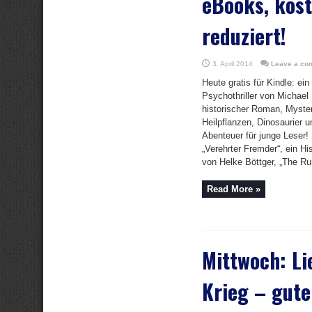
eBooks, kost
reduziert!
3. April 2014
Leave a co
Heute gratis für Kindle: ei
Psychothriller von Michael 
historischer Roman, Myste
Heilpflanzen, Dinosaurier u
Abenteuer für junge Leser!
„Verehrter Fremder“, ein H
von Helke Böttger, „The Ru
Read More »
Mittwoch: Li
Krieg – gute