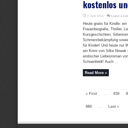
kostenlos un
2. April 2014
Leave a co
Heute gratis für Kindle: ei
Frauenbiografie, Thriller, 
Kurzgeschichten; Sittenro
Schmerzbekämpfung sowie 
für Kinder! Und heute nur 9
ein Krimi von Silke Nowak s
erotischer Liebesroman vo
Schoenfeldt! Auch ...
Read More »
« First
...
830
8
880
...
Last »