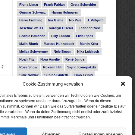
Fiona Limar
Frank Fabian
Greta Schneider
Gunnar Schwarz
Hanna Holmgren
Heike Fröhling
Ina Glahe
Ivo Pala
J. Vellguth
Josefine Weiss
Karolyn Ciseau
Leander Rose
Leonie Haubrich
Lilly Labord
Livia Pipes
Malin Blunk
Marcus Hünnebeck
Martin Krist
Melisa Schwermer
Nele Bruun
Nika Lubitsch
Noah Fitz
Nora Amelie
René Junge
- €
Rose Snow
Roxann Hill
Sigrid Konopatzki
Silke Nowak
Subina Giuletti
Timo Leibig
Cookie-Zustimmung verwalten
ptimales Erlebnis zu bieten, verwenden wir Technologien wie Cookies, um
004
mationen zu speichern und/oder darauf zuzugreifen. Wenn du diesen
 zustimmst, können wir Daten wie das Surfverhalten oder eindeutige IDs auf
te verarbeiten. Wenn du deine Zustimmung nicht erteilst oder zurückziehst,
immte Merkmale und Funktionen beeinträchtigt werden.
eptieren
Ablehnen
Einstellungen ansehen