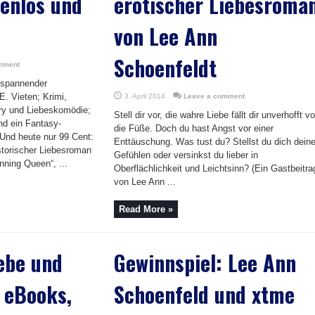
enlos und
erotischer Liebesroma
von Lee Ann
Schoenfeldt
mment
n spannender
E. Vieten; Krimi,
3. April 2014
Leave a comment
ry und Liebeskomödie;
Stell dir vor, die wahre Liebe fällt dir unverhofft vo
nd ein Fantasy-
die Füße. Doch du hast Angst vor einer
 Und heute nur 99 Cent:
Enttäuschung. Was tust du? Stellst du dich dein
istorischer Liebesroman
Gefühlen oder versinkst du lieber in
nning Queen“, ...
Oberflächlichkeit und Leichtsinn? (Ein Gastbeitra
von Lee Ann ...
Read More »
ebe und
Gewinnspiel: Lee Ann
 eBooks,
Schoenfeld und xtme