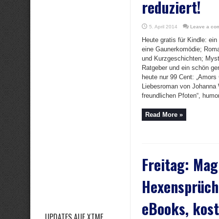
reduziert!
5. April 2014
Leave a co
Heute gratis für Kindle: ein 
eine Gaunerkomödie; Romant
und Kurzgeschichten; Myst
Ratgeber und ein schön ge
heute nur 99 Cent: „Amors G
Liebesroman von Johanna 
freundlichen Pfoten“, humor
Read More »
Freitag: Mag
Hexensprüch
eBooks, kost
UPDATES AUF XTME