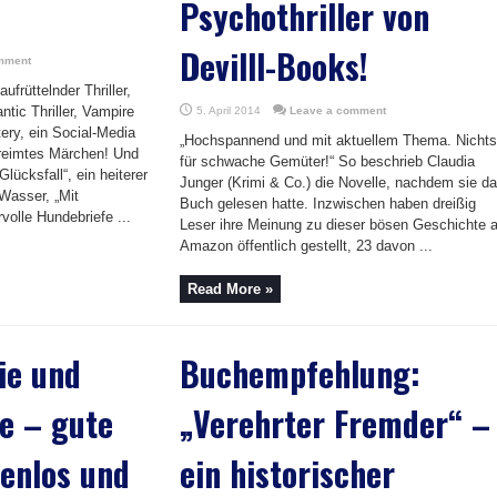
Psychothriller von
Devilll-Books!
mment
aufrüttelnder Thriller,
ic Thriller, Vampire
5. April 2014
Leave a comment
ery, ein Social-Media
„Hochspannend und mit aktuellem Thema. Nichts
reimtes Märchen! Und
für schwache Gemüter!“ So beschrieb Claudia
lücksfall“, ein heiterer
Junger (Krimi & Co.) die Novelle, nachdem sie d
Wasser, „Mit
Buch gelesen hatte. Inzwischen haben dreißig
volle Hundebriefe ...
Leser ihre Meinung zu dieser bösen Geschichte a
Amazon öffentlich gestellt, 23 davon ...
Read More »
ie und
Buchempfehlung:
e – gute
„Verehrter Fremder“ –
enlos und
ein historischer