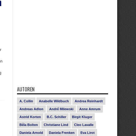
n
r
en
g
AUTOREN
A. Collin
Anabelle Wildbuch
Andrea Reinhardt
Andreas Adlon
André Milewski
Anne Amrum
Astrid Korten
B.C. Schiller
Birgit Kluger
Béla Bolten
Christiane Lind
Cleo Lavalle
Daniela Arnold
Daniela Frenken
Eva Lirot