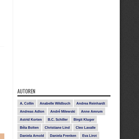
AUTOREN
A. Collin
Anabelle Wildbuch
Andrea Reinhardt
Andreas Adlon
André Milewski
Anne Amrum
Astrid Korten
B.C. Schiller
Birgit Kluger
Béla Bolten
Christiane Lind
Cleo Lavalle
Daniela Arnold
Daniela Frenken
Eva Lirot