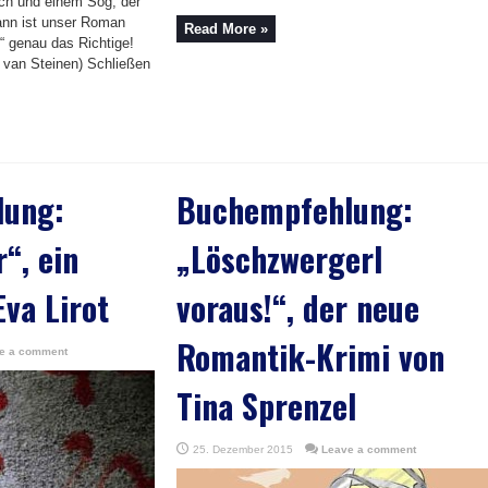
ch und einem Sog, der
ann ist unser Roman
Read More »
“ genau das Richtige!
 van Steinen) Schließen
lung:
Buchempfehlung:
“, ein
„Löschzwergerl
Eva Lirot
voraus!“, der neue
Romantik-Krimi von
e a comment
Tina Sprenzel
25. Dezember 2015
Leave a comment