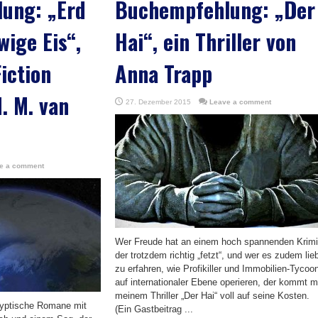
ung: „Erd
Buchempfehlung: „Der
wige Eis“,
Hai“, ein Thriller von
iction
Anna Trapp
. M. van
27. Dezember 2015
Leave a comment
e a comment
Wer Freude hat an einem hoch spannenden Krimi
der trotzdem richtig „fetzt“, und wer es zudem lieb
zu erfahren, wie Profikiller und Immobilien-Tycoo
auf internationaler Ebene operieren, der kommt m
meinem Thriller „Der Hai“ voll auf seine Kosten.
lyptische Romane mit
(Ein Gastbeitrag ...