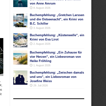
von Anne Amrum
8. August 2026
Buchempfehlung: „Gretchen Larssen
und die Ostseenacht“, ein Krimi von
B.C. Schiller
3. August 2026
Buchempfehlung: „Küstenwelle“, ein
Krimi von Eva Lirot
2. August 2026
Buchempfehlung: „Ein Zuhause für
vier Herzen“, ein Liebesroman von
Heike Fröhling
1. August 2026
Buchempfehlung: „Zwischen damals
und uns“, ein Liebesroman von
,
Josefine Weiss
t,
29. Juli 2026
ns
it