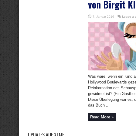
von Birgit K
7. Januar 2016
Leave a
Was wäre, wenn ein Kind a
Hollywood Boulevards geze
Reinkarnation des Schausp
gewidmet ist? (Ein Gastbeit
Diese Überlegung war es, d
das Buch ...
Read More »
UPDATES AUF XTME