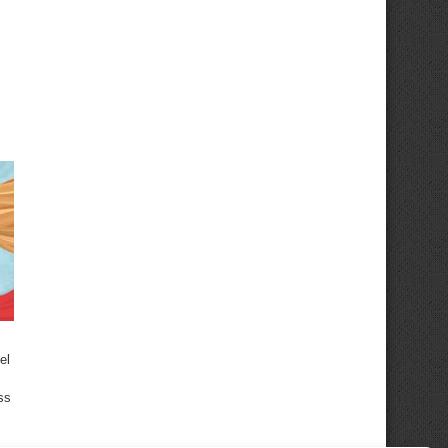
el
ss