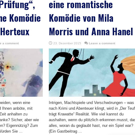
 Prüfung“,
eine romantische
che Komödie
Komödie von Mila
 Herteux
Morris und Anna Hanel
e a comment
23. Dezember 2015
Leave a comment
heiden, wenn eine
Intrigen, Machtspiele und Verschwörungen – was
 Ihnen anböte, mit
nach Krimi und Abenteuer klingt, wird in „Der Teuf
Zeit anhalten zu
trägt Krawatte“ Realität. Wie viel kannst du
anke? Sicher, aber wie
aushalten, wenn du plötzlich erkennen musst, da
en? Eigennützig? Zum
alles, woran du geglaubt hast, nur ein Spiel war?
ürden Sie ...
(Ein Gastbeitrag ...