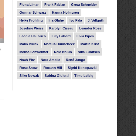
Fiona Limar
Frank Fabian
Greta Schneider
Gunnar Schwarz
Hanna Holmgren
Heike Fröhling
Ina Glahe
Ivo Pala
J. Vellguth
Josefine Weiss
Karolyn Ciseau
Leander Rose
Leonie Haubrich
Lilly Labord
Livia Pipes
Malin Blunk
Marcus Hünnebeck
Martin Krist
n
Melisa Schwermer
Nele Bruun
Nika Lubitsch
Noah Fitz
Nora Amelie
René Junge
Rose Snow
Roxann Hill
Sigrid Konopatzki
Silke Nowak
Subina Giuletti
Timo Leibig