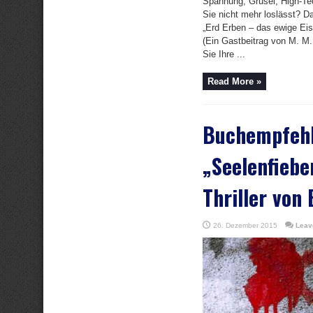
Spannung, Grusel, High-Te
Sie nicht mehr loslässt? D
„Erd Erben – das ewige Eis
(Ein Gastbeitrag von M. M.
Sie Ihre ...
Read More »
Buchempfeh
„Seelenfieber
Thriller von 
26. Dezember 2015
Leav