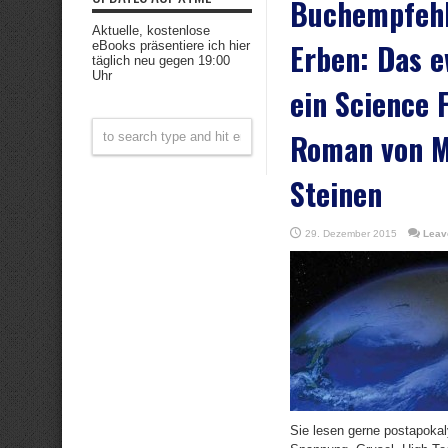
Buchempfehl
Aktuelle, kostenlose
Erben: Das e
eBooks präsentiere ich hier
täglich neu gegen 19:00
Uhr
ein Science F
Roman von M
Steinen
29. Dezember 2015
Leav
Sie lesen gerne postapoka