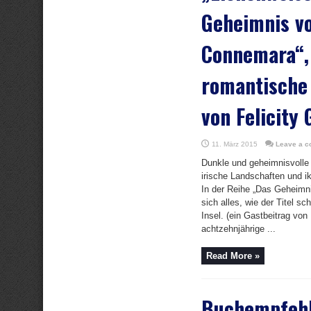
Geheimnis v
Connemara“,
romantische
von Felicity
11. März 2015
Leave a 
Dunkle und geheimnisvolle 
irische Landschaften und ik
In der Reihe „Das Geheimn
sich alles, wie der Titel sc
Insel. (ein Gastbeitrag von
achtzehnjährige ...
Read More »
Buchempfehl