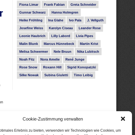
Fiona Limar
Frank Fabian
Greta Schneider
r
Gunnar Schwarz
Hanna Holmgren
Heike Fröhling
Ina Glahe
Ivo Pala
J. Vellguth
Josefine Weiss
Karolyn Ciseau
Leander Rose
Leonie Haubrich
Lilly Labord
Livia Pipes
Malin Blunk
Marcus Hünnebeck
Martin Krist
Melisa Schwermer
Nele Bruun
Nika Lubitsch
Noah Fitz
Nora Amelie
René Junge
Rose Snow
Roxann Hill
Sigrid Konopatzki
Silke Nowak
Subina Giuletti
Timo Leibig
n
on
Cookie-Zustimmung verwalten
ptimales Erlebnis zu bieten, verwenden wir Technologien wie Cookies, um
297