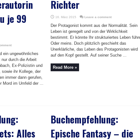
erautorin
Richter
u je 99
16. März 2015
Leave a comment
Der Protagonist kommt aus der Normalität. Sein
Leben ist geregelt und von der Wirklichkeit
bestimmt. Er könnte Ihr strukturiertes Leben führ
Oder meins. Doch plötzlich geschieht das
comment
Unerklärliche, das Leben des Protagonisten wird
nd ein ungewöhnliches
auf den Kopf gestellt. Auf seiner Suche ...
 nur durch die Arbeit
nbach, Ex-Polizistin und
Read More »
 sowie ihr Kollege, der
den immer dann gerufen,
 Mord im Umfeld der ...
lung:
Buchempfehlung:
ets: Alles
Epische Fantasy – die