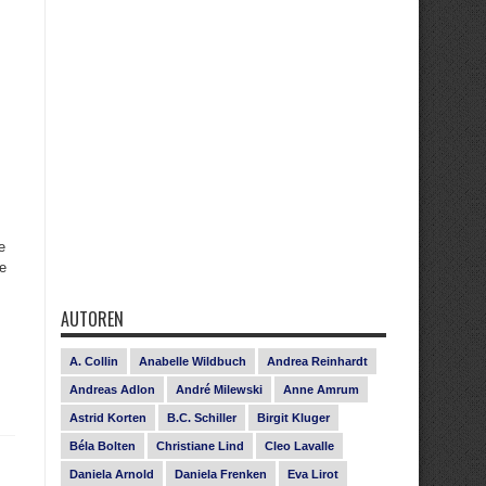
e
ie
AUTOREN
A. Collin
Anabelle Wildbuch
Andrea Reinhardt
Andreas Adlon
André Milewski
Anne Amrum
Astrid Korten
B.C. Schiller
Birgit Kluger
Béla Bolten
Christiane Lind
Cleo Lavalle
Daniela Arnold
Daniela Frenken
Eva Lirot