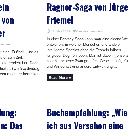
ein
Ragnor-Saga von Jürge
 von
Friemel
er
11. März 2015
Leave a comment
In einer Fantasy-Saga kann man eine eigene Wel
entwerfen, in welcher Menschen und andere
comment
intelligente Spezies ohne die Fesseln irdisch
r eins: Fußball. Und es
religiöser Dogmen leben. Man ist dabei – jenseits
s er sein Ziel,
aller historischer Zwänge – frei, Gesellschaft, Kul
bald erreicht hat. Doch
und Wirtschaft eine andere Entwicklung ...
schief … (Ein Gastbeitrag
 verursacht er betrunken
Read More »
lung:
Buchempfehlung: „Wie
n: Das
ich aus Versehen eine