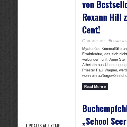
von Bestsell
Roxann Hill z
Cent!
18. März 2015
Leave a 
Mysteriöse Kriminalfälle u
Ermittlerduo, das sich nicht
verbunden fühlt: Anne Stei
Atheistin aus Überzeugung,
Priester Paul Wagner, wer
wenn ein außergewöhnlicher
Read More »
Buchempfeh
„School Secr
UPDATES AUF XTME