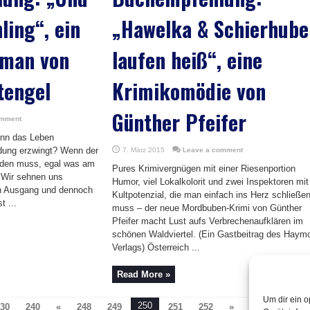
ling“, ein
„Hawelka & Schierhube
oman von
laufen heiß“, eine
tengel
Krimikomödie von
Günther Pfeifer
omment
enn das Leben
idung erzwingt? Wenn der
7. März 2015
Leave a comment
rden muss, egal was am
Pures Krimivergnügen mit einer Riesenportion
Wir sehnen uns
Humor, viel Lokalkolorit und zwei Inspektoren mit
n Ausgang und dennoch
Kultpotenzial, die man einfach ins Herz schließe
t ...
muss – der neue Mordbuben-Krimi von Günther
Pfeifer macht Lust aufs Verbrechenaufklären im
schönen Waldviertel. (Ein Gastbeitrag des Haym
Verlags) Österreich ...
Read More »
Um dir ein o
250
30
240
«
248
249
251
252
»
Page 250 of 