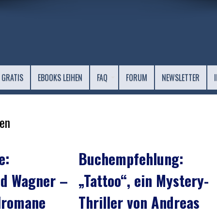
 GRATIS
EBOOKS LEIHEN
FAQ
FORUM
NEWSLETTER
en
e:
Buchempfehlung:
nd Wagner –
„Tattoo“, ein Mystery-
alromane
Thriller von Andreas