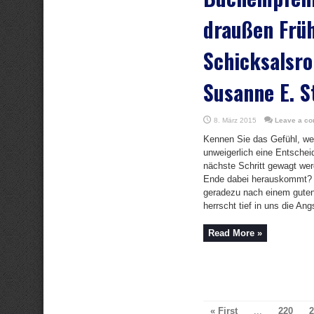
draußen Früh
Schicksalsr
Susanne E. S
8. März 2015
Leave a c
Kennen Sie das Gefühl, w
unweigerlich eine Entsche
nächste Schritt gewagt we
Ende dabei herauskommt? 
geradezu nach einem gute
herrscht tief in uns die Angs
Read More »
« First
...
220
2