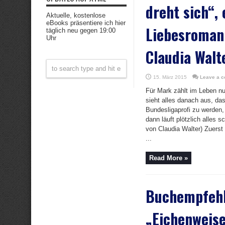
dreht sich“, 
Aktuelle, kostenlose
eBooks präsentiere ich hier
Liebesroman
täglich neu gegen 19:00
Uhr
Claudia Walt
15. März 2015
Leave a 
Für Mark zählt im Leben nu
sieht alles danach aus, das
Bundesligaprofi zu werden, 
dann läuft plötzlich alles 
von Claudia Walter) Zuerst
...
Read More »
Buchempfeh
„Eichenweise