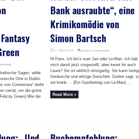
on
Bank ausraubte“, eine
Krimikomödie von
 Fantasy
Simon Bartsch
 Green
9. März 2015
Leave a comment
Hi Fans, ich bin’s euer Jan oder Le-Man. Ich hab
mich damit jetzt vorgestellt, aber kennt ihr auch
comment
Laura? Sie ist wirklich einzigartig. Sie kann lustig
keltische Sagen, wilde
Geräusche und witzige Gesichter. Günter sagt, s
onische Orte in Dublin:
sei krank … (Ein Gastbeitrag von Le-Man) ...
is von Connemara“ dreht
hon verrät, um die grüne
Read More »
 Felicity Green) Wie die
ung: „Und
Buchempfehlung: