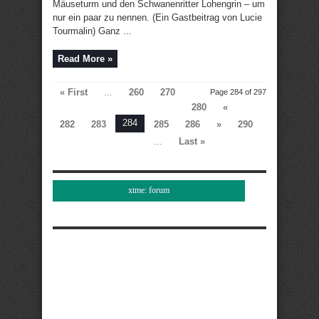
Mäuseturm und den Schwanenritter Lohengrin – um
nur ein paar zu nennen. (Ein Gastbeitrag von Lucie
Tourmalin) Ganz ...
Read More »
« First
...
260
270
Page 284 of 297
280
«
284
282
283
285
286
»
290
...
Last »
xtme: forum