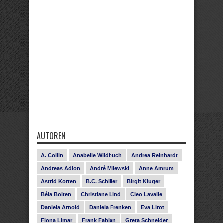
AUTOREN
A. Collin
Anabelle Wildbuch
Andrea Reinhardt
Andreas Adlon
André Milewski
Anne Amrum
Astrid Korten
B.C. Schiller
Birgit Kluger
Béla Bolten
Christiane Lind
Cleo Lavalle
Daniela Arnold
Daniela Frenken
Eva Lirot
Fiona Limar
Frank Fabian
Greta Schneider