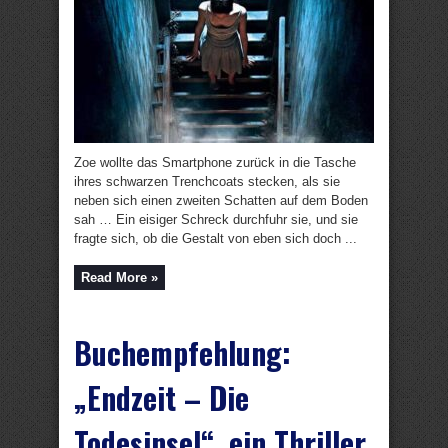
Zoe wollte das Smartphone zurück in die Tasche
ihres schwarzen Trenchcoats stecken, als sie
neben sich einen zweiten Schatten auf dem Boden
sah … Ein eisiger Schreck durchfuhr sie, und sie
fragte sich, ob die Gestalt von eben sich doch ...
Read More »
Buchempfehlung:
„Endzeit – Die
Todesinsel“, ein Thriller