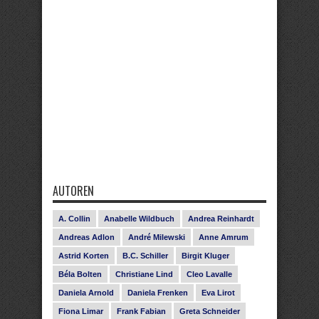
AUTOREN
A. Collin
Anabelle Wildbuch
Andrea Reinhardt
Andreas Adlon
André Milewski
Anne Amrum
Astrid Korten
B.C. Schiller
Birgit Kluger
Béla Bolten
Christiane Lind
Cleo Lavalle
Daniela Arnold
Daniela Frenken
Eva Lirot
Fiona Limar
Frank Fabian
Greta Schneider