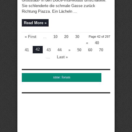
Großstadt- in den Dolce-Vita-Modus umschaltete.
Sie schlenderte die schmale Gasse zurück
Richtung Piazza. Ein Lächeln ...
Read More »
« First
...
10
20
30
Page 42 of 297
«
40
42
41
43
44
»
50
60
70
...
Last »
xtme: forum