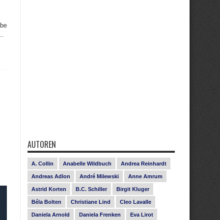
abe
..
AUTOREN
A. Collin
Anabelle Wildbuch
Andrea Reinhardt
Andreas Adlon
André Milewski
Anne Amrum
Astrid Korten
B.C. Schiller
Birgit Kluger
Béla Bolten
Christiane Lind
Cleo Lavalle
Daniela Arnold
Daniela Frenken
Eva Lirot