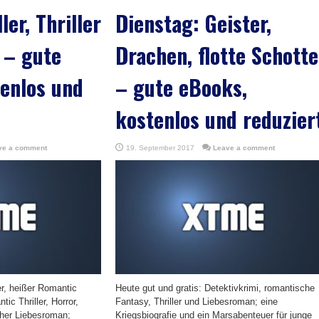
ler, Thriller
Dienstag: Geister,
 – gute
Drachen, flotte Schott
enlos und
– gute eBooks,
kostenlos und reduzier
ve a comment
19. September 2017
Leave a comment
ler, heißer Romantic
Heute gut und gratis: Detektivkrimi, romantische
tic Thriller, Horror,
Fantasy, Thriller und Liebesroman; eine
cher Liebesroman;
Kriegsbiografie und ein Marsabenteuer für junge