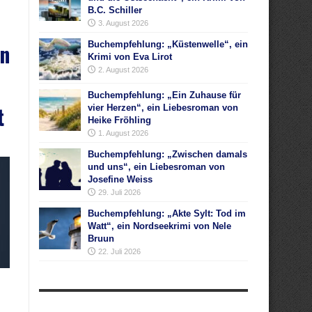
B.C. Schiller
3. August 2026
en
Buchempfehlung: „Küstenwelle“, ein
Krimi von Eva Lirot
2. August 2026
Buchempfehlung: „Ein Zuhause für
t
vier Herzen“, ein Liebesroman von
Heike Fröhling
1. August 2026
Buchempfehlung: „Zwischen damals
und uns“, ein Liebesroman von
Josefine Weiss
29. Juli 2026
Buchempfehlung: „Akte Sylt: Tod im
Watt“, ein Nordseekrimi von Nele
Bruun
22. Juli 2026