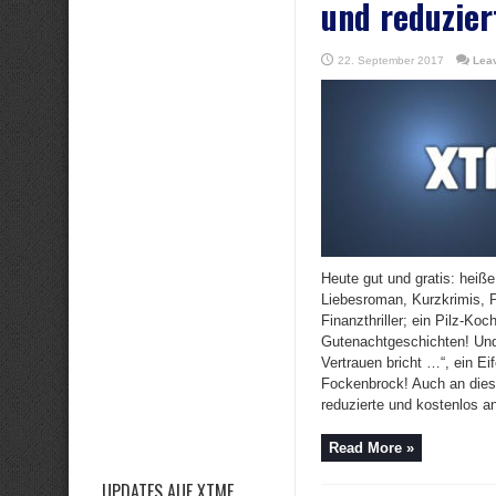
und reduzier
22. September 2017
Lea
Heute gut und gratis: hei
Liebesroman, Kurzkrimis, 
Finanzthriller; ein Pilz-Ko
Gutenachtgeschichten! Und
Vertrauen bricht …“, ein Ei
Fockenbrock! Auch an dies
reduzierte und kostenlos an
Read More »
UPDATES AUF XTME