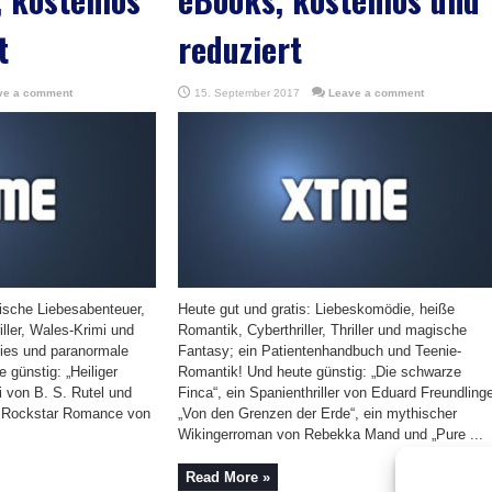
t
reduziert
ve a comment
15. September 2017
Leave a comment
rische Liebesabenteuer,
Heute gut und gratis: Liebeskomödie, heiße
iller, Wales-Krimi und
Romantik, Cyberthriller, Thriller und magische
hies und paranormale
Fantasy; ein Patientenhandbuch und Teenie-
 günstig: „Heiliger
Romantik! Und heute günstig: „Die schwarze
i von B. S. Rutel und
Finca“, ein Spanienthriller von Eduard Freundlinge
e Rockstar Romance von
„Von den Grenzen der Erde“, ein mythischer
Wikingerroman von Rebekka Mand und „Pure ...
Read More »