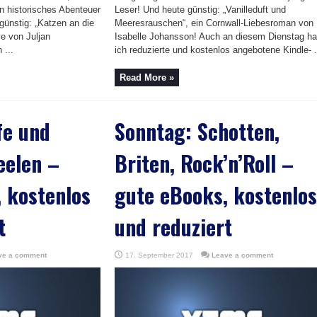
n historisches Abenteuer
Leser! Und heute günstig: „Vanilleduft und
günstig: „Katzen an die
Meeresrauschen“, ein Cornwall-Liebesroman von
ie von Juljan
Isabelle Johansson! Auch an diesem Dienstag h
 ...
ich reduzierte und kostenlos angebotene Kindle- .
Read More »
fe und
Sonntag: Schotten,
eelen –
Briten, Rock’n’Roll –
 kostenlos
gute eBooks, kostenlos
t
und reduziert
ve a comment
17. September 2017
Leave a comment