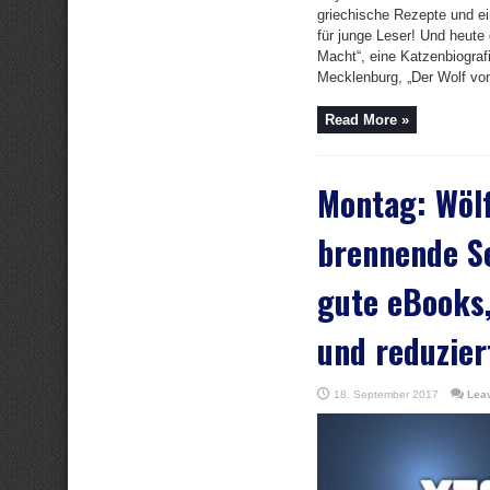
griechische Rezepte und ei
für junge Leser! Und heute 
Macht“, eine Katzenbiograf
Mecklenburg, „Der Wolf von
Read More »
Montag: Wöl
brennende S
gute eBooks,
und reduzier
18. September 2017
Lea