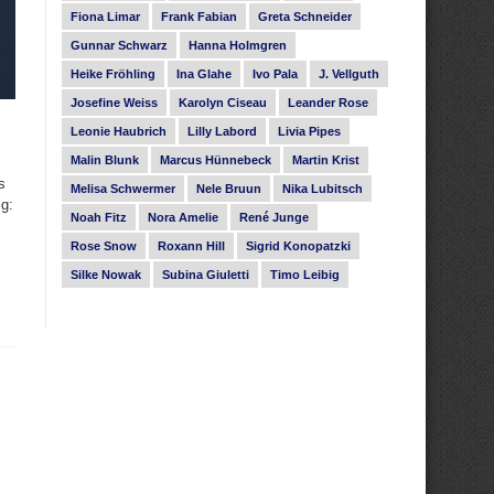
Fiona Limar
Frank Fabian
Greta Schneider
Gunnar Schwarz
Hanna Holmgren
Heike Fröhling
Ina Glahe
Ivo Pala
J. Vellguth
Josefine Weiss
Karolyn Ciseau
Leander Rose
Leonie Haubrich
Lilly Labord
Livia Pipes
Malin Blunk
Marcus Hünnebeck
Martin Krist
s
Melisa Schwermer
Nele Bruun
Nika Lubitsch
ig:
Noah Fitz
Nora Amelie
René Junge
Rose Snow
Roxann Hill
Sigrid Konopatzki
Silke Nowak
Subina Giuletti
Timo Leibig