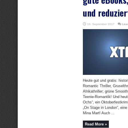
und reduzier
16. September 2017
Lea
Heute gut und gratis: histo
Romantic Thriller, Gruselthr
Afrikathriller; grüne Smoot
Teenie-Romantik! Und heute
Ochs“, ein Oktoberfestkrim
„On Stage in London“, ein
Mina Mart! Auch ...
Read More »