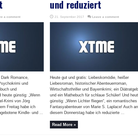
t
und reduziert
ve a comment
21. September 2017
Leave a comment
ße Dark Romance,
Heute gut und gratis: Liebeskomödie, heißer
Psychokrimi und
Liebesroman, historischer Abenteuerroman,
chbuch und
Wirtschaftsthriller und Bayernkrimi; ein Diätratge
 heute günstig: „Wenn
und ein Mathebuch für schlaue Schüler! Und heu
fel-Krimi von Jörg
günstig: „Wenn Lichter fliegen“, ein romantisches
em Freitag habe ich
Fantasyabenteuer von Marie S. Laplace! Auch an
gebotene Kindle- und ...
diesem Donnerstag habe ich reduzierte ...
Read More »