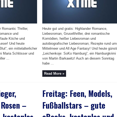
r Romantic Thriller,
Heute gut und gratis: Highlander Romance,
Romance und
Liebesroman, Gruselthriller, drei romantische
 faule Köche und
Komödien, heißer Liebesroman und
Leser! Und heute
autobiografischer Liebesroman; Rezepte rund um
lut“, ein mittelalterlicher
Mittelmeer und All Age Fantasy! Und heute günst
ni Maria Schlösser und
„Leichenkoje: SoKo Hamburg“, ein Hamburgkrimi
ler ...
von Martin Barkawitz! Auch an diesem Sonntag
habe ...
Read More »
eger,
Freitag: Feen, Models,
 Rosen –
Fußballstars – gute
 kostenlos
eBooks, kostenlos und