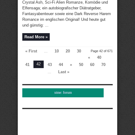
Crystal Ash, Sci-Fi Alien Romanze, Komödie und
Elfensaga; ein autobiografischer Diätratgeber,
Fantasyabenteuer sowie eine Dark Reverse Harem
Romance im englischen Original! Und heute gut
und günstig: ...
Read More »
« First
...
10
20
30
Page 42 of 671
«
40
42
41
43
44
»
50
60
70
...
Last »
xtme: forum