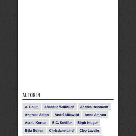
AUTOREN
A. Collin
Anabelle Wildbuch
Andrea Reinhardt
Andreas Adlon
André Milewski
Anne Amrum
Astrid Korten
B.C. Schiller
Birgit Kluger
Béla Bolten
Christiane Lind
Cleo Lavalle