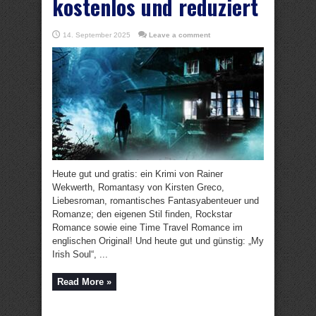
kostenlos und reduziert
14. September 2025
Leave a comment
Heute gut und gratis: ein Krimi von Rainer
Wekwerth, Romantasy von Kirsten Greco,
Liebesroman, romantisches Fantasyabenteuer und
Romanze; den eigenen Stil finden, Rockstar
Romance sowie eine Time Travel Romance im
englischen Original! Und heute gut und günstig: „My
Irish Soul“, ...
Read More »