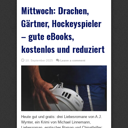
Mittwoch: Drachen,
Gärtner, Hockeyspieler
– gute eBooks,
kostenlos und reduziert
10. September 2025
Leave a comment
Heute gut und gratis: drei Liebesromane von A.J.
Wynter, ein Krimi von Michael Linnemann,
Liebesroman, erotischer Roman und Chinathriller;