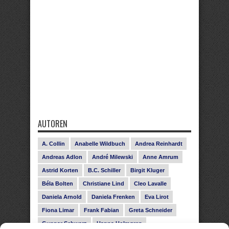
AUTOREN
A. Collin
Anabelle Wildbuch
Andrea Reinhardt
Andreas Adlon
André Milewski
Anne Amrum
Astrid Korten
B.C. Schiller
Birgit Kluger
Béla Bolten
Christiane Lind
Cleo Lavalle
Daniela Arnold
Daniela Frenken
Eva Lirot
Fiona Limar
Frank Fabian
Greta Schneider
Gunnar Schwarz
Hanna Holmgren