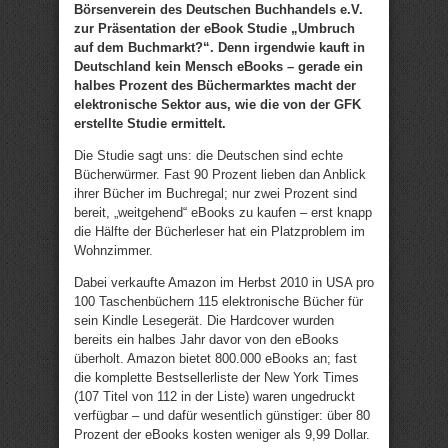
Börsenverein des Deutschen Buchhandels e.V.
zur Präsentation der eBook Studie „Umbruch
auf dem Buchmarkt?“. Denn irgendwie kauft in
Deutschland kein Mensch eBooks – gerade ein
halbes Prozent des Büchermarktes macht der
elektronische Sektor aus, wie die von der GFK
erstellte Studie ermittelt.
Die Studie sagt uns: die Deutschen sind echte
Bücherwürmer. Fast 90 Prozent lieben dan Anblick
ihrer Bücher im Buchregal; nur zwei Prozent sind
bereit, „weitgehend“ eBooks zu kaufen – erst knapp
die Hälfte der Bücherleser hat ein Platzproblem im
Wohnzimmer.
Dabei verkaufte Amazon im Herbst 2010 in USA pro
100 Taschenbüchern 115 elektronische Bücher für
sein Kindle Lesegerät. Die Hardcover wurden
bereits ein halbes Jahr davor von den eBooks
überholt. Amazon bietet 800.000 eBooks an; fast
die komplette Bestsellerliste der New York Times
(107 Titel von 112 in der Liste) waren ungedruckt
verfügbar – und dafür wesentlich günstiger: über 80
Prozent der eBooks kosten weniger als 9,99 Dollar.