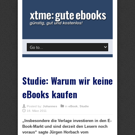
Studie: Warum wir keine
eBooks kaufen
Posted by:
Johannes
in
eBook
,
Studie
16. März 2011
„Insbesondere die Verlage investieren in den E-
Book-Markt und sind derzeit den Lesern noch
voraus“ sagte Jürgen Horbach vom