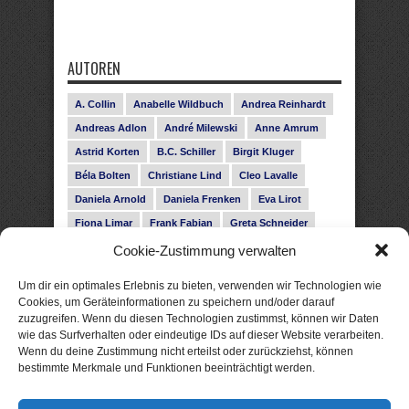
AUTOREN
A. Collin
Anabelle Wildbuch
Andrea Reinhardt
Andreas Adlon
André Milewski
Anne Amrum
Astrid Korten
B.C. Schiller
Birgit Kluger
Béla Bolten
Christiane Lind
Cleo Lavalle
Daniela Arnold
Daniela Frenken
Eva Lirot
Fiona Limar
Frank Fabian
Greta Schneider
Gunnar Schwarz
Hanna Holmgren
Cookie-Zustimmung verwalten
Heike Fröhling
Ina Glahe
Ivo Pala
J. Vellguth
Um dir ein optimales Erlebnis zu bieten, verwenden wir Technologien wie
Josefine Weiss
Karolyn Ciseau
Leander Rose
Cookies, um Geräteinformationen zu speichern und/oder darauf
zuzugreifen. Wenn du diesen Technologien zustimmst, können wir Daten
Leonie Haubrich
Lilly Labord
Livia Pipes
wie das Surfverhalten oder eindeutige IDs auf dieser Website verarbeiten.
Malin Blunk
Marcus Hünnebeck
Martin Krist
Wenn du deine Zustimmung nicht erteilst oder zurückziehst, können
Melisa Schwermer
Nele Bruun
Nika Lubitsch
bestimmte Merkmale und Funktionen beeinträchtigt werden.
Noah Fitz
Nora Amelie
René Junge