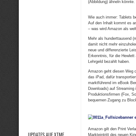
(Abbildung) ähneln könnte.
Wie auch immer: Tablets 
Auf den Inhalt kommt es an
– was wird Amazon als welt
Mehr als hunderttausend (me
damit nicht mehr einzuhole
neue und differenzierte Lei
Erkenntnis, für die Hewlet
Lehrgeld bezahlt haben.
Amazon geht diesen Weg der
das iPad, dafür transportie
marktführend im eBook Ber
Downloads) auf Streaming 
Produktionsfirmen (Fox, So
bequemen Zugang zu Blockbu
Amazon gilt den Print Verla
UPDATES AUF XTME
Markteintritt des neuen Ki