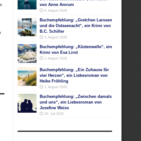
ge.
von Anne Amrum
8. August 2026
Buchempfehlung: „Gretchen Larssen
und die Ostseenacht“, ein Krimi von
B.C. Schiller
n
3. August 2026
Buchempfehlung: „Küstenwelle“, ein
Krimi von Eva Lirot
2. August 2026
Buchempfehlung: „Ein Zuhause für
vier Herzen“, ein Liebesroman von
Heike Fröhling
1. August 2026
Buchempfehlung: „Zwischen damals
und uns“, ein Liebesroman von
Josefine Weiss
29. Juli 2026