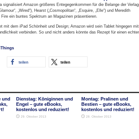
 signalisiert Amazon größeres Entegegenkommen für die Belange der Verla
lamour“, „Wired“), Hearst („Cosmopolitan“, „Esquire, „Elle“) und Meredith
e Fire ein buntes Spektrum an Magazinen präsentieren.
etet mit dem iPad Schönheit und Design; Amazon wird sein Tablet hingegen mit
ndlichkeit verbinden. So und nicht anders könnte das Rezept für einen echte
lThings
teilen
teilen
e und
Dienstag: Königinnen und
Montag: Pralinen und
oks,
Engel – gute eBooks,
Bestien – gute eBooks,
t!
kostenlos und reduziert!
kostenlos und reduziert!
29. Oktober 2013
28. Oktober 2013