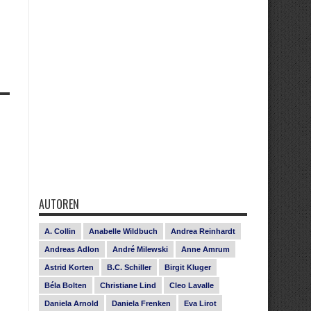
AUTOREN
A. Collin
Anabelle Wildbuch
Andrea Reinhardt
Andreas Adlon
André Milewski
Anne Amrum
Astrid Korten
B.C. Schiller
Birgit Kluger
Béla Bolten
Christiane Lind
Cleo Lavalle
Daniela Arnold
Daniela Frenken
Eva Lirot