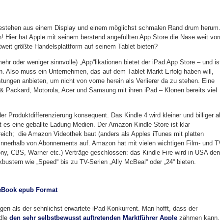
bestehen aus einem Display und einem möglichst schmalen Rand drum herum
! Hier hat Apple mit seinem berstend angefüllten App Store die Nase weit vor
weit größte Handelsplattform auf seinem Tablet bieten?
hr oder weniger sinnvolle) „App“likationen bietet der iPad App Store – und is
n. Also muss ein Unternehmen, das auf dem Tablet Markt Erfolg haben will,
stungen anbieten, um nicht von vorne herein als Verlierer da zu stehen. Eine
t & Packard, Motorola, Acer und Samsung mit ihren iPad – Klonen bereits viel
 Produktdifferenzierung konsequent. Das Kindle 4 wird kleiner und billiger a
rt es eine geballte Ladung Medien. Der Amazon Kindle Store ist klar
eich; die Amazon Videothek baut (anders als Apples iTunes mit platten
innerhalb von Abonnements auf. Amazon hat mit vielen wichtigen Film- und T
ny, CBS, Warner etc.) Verträge geschlossen: das Kindle Fire wird in USA den
stern wie „Speed“ bis zu TV-Serien „Ally McBeal“ oder „24“ bieten.
gen als der sehnlichst erwartete iPad-Konkurrent. Man hofft, dass der
ndle
den sehr selbstbewusst auftretenden Marktführer Apple
zähmen kann.