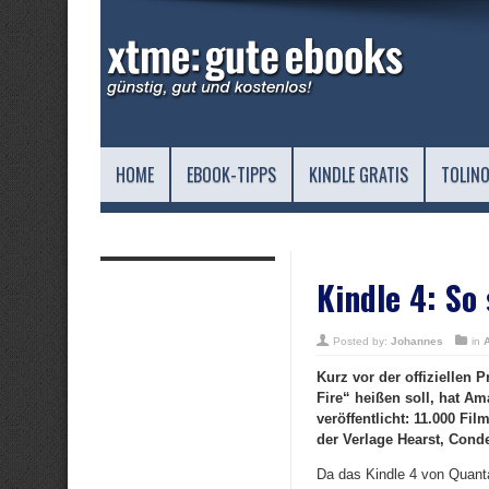
HOME
EBOOK-TIPPS
KINDLE GRATIS
TOLINO
Kindle 4: So
Posted by:
Johannes
in
Kurz vor der offiziellen 
Fire“ heißen soll, hat A
veröffentlicht: 11.000 F
der Verlage Hearst, Cond
Da das Kindle 4 von Quant