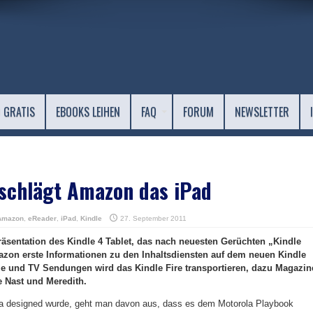
 GRATIS
EBOOKS LEIHEN
FAQ
FORUM
NEWSLETTER
 schlägt Amazon das iPad
Amazon
,
eReader
,
iPad
,
Kindle
27. September 2011
Präsentation des Kindle 4 Tablet, das nach neuesten Gerüchten „Kindle
mazon erste Informationen zu den Inhaltsdiensten auf dem neuen Kindle
ilme und TV Sendungen wird das Kindle Fire transportieren, dazu Magazin
e Nast und Meredith.
a designed wurde, geht man davon aus, dass es dem Motorola Playbook