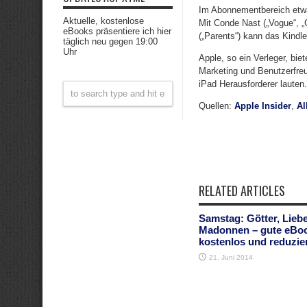
Im Abonnementbereich etwa
Aktuelle, kostenlose
Mit Conde Nast („Vogue“, „G
eBooks präsentiere ich hier
(„Parents“) kann das Kindl
täglich neu gegen 19:00
Uhr
Apple, so ein Verleger, bi
Marketing und Benutzerfreu
iPad Herausforderer lauten.
Quellen:
Apple Insider
,
Al
RELATED ARTICLES
Samstag: Götter, Lieb
Madonnen – gute eBo
kostenlos und reduzier
21. Juni 2014