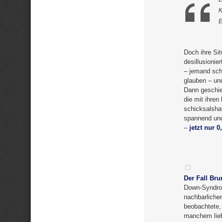
K
Doch ihre Sit
desillusioni
– jemand sche
glauben – un
Dann geschie
die mit ihren
schicksalsha
spannend und
–
jetzt nur 0
Der Fall Br
Down-Syndro
nachbarliche
beobachtete,
manchem lieb