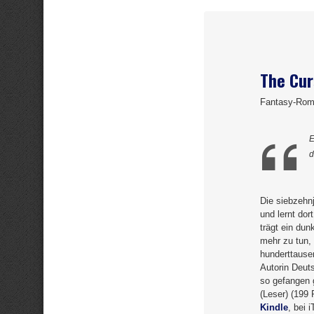
The Cur
Fantasy-Rom
E
d
Die siebzehn
und lernt do
trägt ein du
mehr zu tun,
hunderttausen
Autorin Deut
so gefangen 
(Leser) (199
Kindle
, bei 