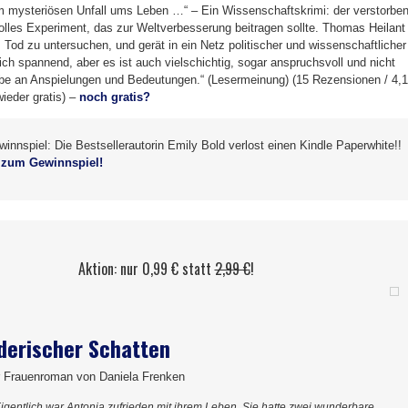
 mysteriösen Unfall ums Leben …“ – Ein Wissenschaftskrimi: der verstorbe
volles Experiment, das zur Weltverbesserung beitragen sollte. Thomas Heilant
 Tod zu untersuchen, und gerät in ein Netz politischer und wissenschaftlicher
ich spannend, aber es ist auch vielschichtig, sogar anspruchsvoll und nicht
ube an Anspielungen und Bedeutungen.“ (Lesermeinung) (15 Rezensionen / 4,1
ieder gratis) –
noch gratis?
nnspiel: Die Bestsellerautorin Emily Bold verlost einen Kindle Paperwhite!!
s zum Gewinnspiel!
Aktion: nur 0,99 € statt
2,99 €
!
derischer Schatten
 Frauenroman von Daniela Frenken
igentlich war Antonia zufrieden mit ihrem Leben. Sie hatte zwei wunderbare