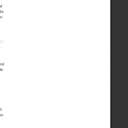
af
obs
er
e
und
de.
t
en