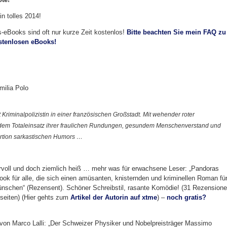
n tolles 2014!
is-eBooks sind oft nur kurze Zeit kostenlos!
Bitte beachten Sie mein FAQ zu
ostenlosen eBooks!
milia Polo
t Kriminalpolizistin in einer französischen Großstadt. Mit wehender roter
em Totaleinsatz ihrer fraulichen Rundungen, gesundem Menschenverstand und
rtion sarkastischen Humors …
voll und doch ziemlich heiß … mehr was für erwachsene Leser: „Pandoras
ook für alle, die sich einen amüsanten, knisternden und kriminellen Roman fü
ünschen“ (Rezensent). Schöner Schreibstil, rasante Komödie! (31 Rezension
mseiten) (Hier gehts zum
Artikel der Autorin auf xtme
) –
noch gratis?
 von Marco Lalli: „Der Schweizer Physiker und Nobelpreisträger Massimo