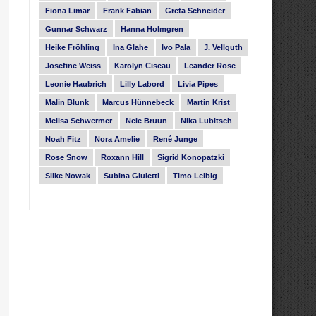
Fiona Limar
Frank Fabian
Greta Schneider
Gunnar Schwarz
Hanna Holmgren
Heike Fröhling
Ina Glahe
Ivo Pala
J. Vellguth
Josefine Weiss
Karolyn Ciseau
Leander Rose
Leonie Haubrich
Lilly Labord
Livia Pipes
Malin Blunk
Marcus Hünnebeck
Martin Krist
Melisa Schwermer
Nele Bruun
Nika Lubitsch
Noah Fitz
Nora Amelie
René Junge
Rose Snow
Roxann Hill
Sigrid Konopatzki
Silke Nowak
Subina Giuletti
Timo Leibig