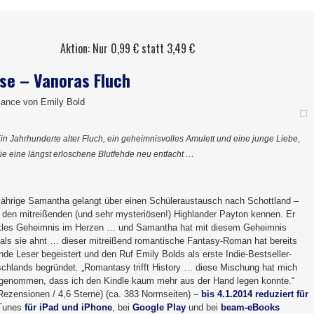
Aktion: Nur 0,99 € statt 3,49 €
se – Vanoras Fluch
ance von Emily Bold
in Jahrhunderte alter Fluch, ein geheimnisvolles Amulett und eine junge Liebe,
ie eine längst erloschene Blutfehde neu entfacht …
jährige Samantha gelangt über einen Schüleraustausch nach Schottland –
rt den mitreißenden (und sehr mysteriösen!) Highlander Payton kennen. Er
nkles Geheimnis im Herzen … und Samantha hat mit diesem Geheimnis
 als sie ahnt … dieser mitreißend romantische Fantasy-Roman hat bereits
de Leser begeistert und den Ruf Emily Bolds als erste Indie-Bestseller-
schlands begründet. „Romantasy trifft History … diese Mischung hat mich
genommen, dass ich den Kindle kaum mehr aus der Hand legen konnte.“
 Rezensionen / 4,6 Sterne) (ca. 383 Normseiten) –
bis 4.1.2014 reduziert für
iTunes
für iPad und iPhone
, bei
Google Play
und bei
beam-eBooks