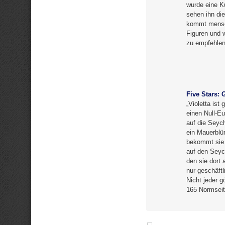
wurde eine K
sehen ihn di
kommt mensc
Figuren und 
zu empfehlen
Five Stars:
„Violetta is
einen Null-Eu
auf die Seych
ein Mauerblü
bekommt sie 
auf den Seyc
den sie dort 
nur geschäft
Nicht jeder g
165 Normseit