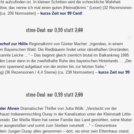
cht aufzufinden ist. In kleinen Schritten wird die schreckliche Wahrheit
Wow, das nenne ich mal einen guten (Heimat)krimi.“ (Leser) (32 Rezensionen
 (ca. 206 Normseiten) –
kurze Zeit nur 99 Cent!
xtme-Deal: nur 0,99 statt
2,99
orhof zur Hölle
Regionalkrimi von Günter Macher: „Irgendwo, in einem
 im Bayerischen Wald. Die Riedbäuerin findet unter rätselhaften Umständen,
kannte Leiche …“ – Das beginnt gleich ziemlich brutal im Balkankrieg 1995
 den Leser dann in die zweifelhafte Ruhe des bayerischen Hinterlands … „Der
erst spannend aufgebaut von der ersten bis zur letzten Seite.“
g) (36 Rezensionen / 4,4 Sterne) (ca. 238 Normseiten) –
kurze Zeit nur 99
xtme-Deal: nur 0,99 statt
2,99
 der Ahnen
Dramatischer Thriller von Jutta Wölk: „Versteckt vor der
haust Indianermischling Ouray in der Kanalisation unter der Kleinstadt Little-
orado. Der Weiße Mann hat seiner Familie das Land gestohlen, seine Mutter
r ausgestoßen und somit zum Sterben verurteilt …“ – Grenzenlose
 dem Jungen Ouray alles genommen – dort, wo einst sein Elternhaus stand,