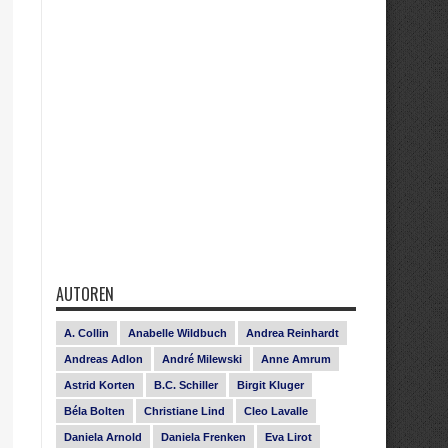
AUTOREN
A. Collin
Anabelle Wildbuch
Andrea Reinhardt
Andreas Adlon
André Milewski
Anne Amrum
Astrid Korten
B.C. Schiller
Birgit Kluger
Béla Bolten
Christiane Lind
Cleo Lavalle
Daniela Arnold
Daniela Frenken
Eva Lirot