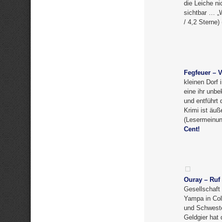
die Leiche ni
sichtbar … „
/ 4,2 Sterne)
Fegfeuer – V
kleinen Dorf
eine ihr unbe
und entführt
Krimi ist äuß
(Lesermeinun
Cent!
Ouray – Ruf
Gesellschaft 
Yampa in Col
und Schweste
Geldgier hat