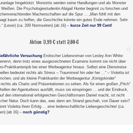
uranlage hingeklotzt. Monströs werden seine Handlungen und als Monster
e Weißen. Die Psychologiestudentin Abigail Hunter beginnt zu forschen und
henverachtenden Machenschaften auf die Spur … „Man fühlt mit den
wagt kaum zu hoffen, die Geschichte könnte ein gutes Ende nehmen. Sehr
.“ (Leser) (ca. 200 Normseiten) (ab 16) –
kurze Zeit nur 99 Cent!
Aktion: 0,99 € statt
2,99 €
 Gefährliche Versuchung
Erotischer Liebesroman von Lesley Ann White:
t genervt, denn trotz eines ausgezeichneten Examens kommt sie nicht über
ro-Praktikantenjob bei einer Werbeagentur hinaus. Selbst eine Dienstreise
ellen bedeutet nichts als Stress – Trauminsel hin oder her …“ – Violetta ist
mchen, und als kleine Praktikantin der Werbeagentur „Königskinder“
nichts als Charts und Präsentationen zu sehen. Als für einen großen „Pitch“
hellen der Agenturboss ausfällt, muss sie einspringen … und der Eindruck,
auf den international erfolgreichen Geschäftsmann Daniel macht, ist nicht
licher Natur. Doch kann das, was dann am Strand geschah, von Dauer sein?
önnt Violetta ihren Erfolg … eine leidenschaftliche Liebesgeschichte! (ca.
en) (ab 16) –
noch günstig?