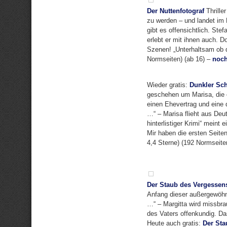
Der Nuttenfotograf
Thrille
zu werden – und landet im 
gibt es offensichtlich. St
erlebt er mit ihnen auch. 
Szenen! „Unterhaltsam ob d
Normseiten) (ab 16) –
noch
Wieder gratis:
Dunkler Sc
geschehen um Marisa, die ei
einen Ehevertrag und eine 
…“ – Marisa flieht aus Deut
hinterlistiger Krimi“ meint
Mir haben die ersten Seiten
4,4 Sterne) (192 Normseite
Der Staub des Vergessen
Anfang dieser außergewöhn
…“ – Margitta wird missbrau
des Vaters offenkundig. Da
Heute auch gratis:
Der Sta