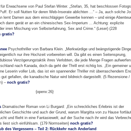
r für Erwachsene von Paul Stefan Winter. „Stefan, 35, hat beschlossen Fotogr
Puff. Er soll Nutten für deren Web-Inserate ablichten …“ – Ja, auch solche J
efan lernt Damen aus dem einschlägigen Gewerbe kennen – und einige Abenteu
Doch dann gerät er an ein chinesisches Sex-Imperium … Achtung: explizite
er irren Mischung von Selbsterfahrung, Sex and Crime.“ (Leser) (228
 gratis?
hnee
Psychothriller von Barbara Klein. „Merkwürdige und beängstigende Ding
gentlich nur ihre Hochzeit vorbereiten will. Da gibt es einen Seitensprung,
dubiose Verzögerungstaktik ihres Verlobten, die jede Menge Fragen aufwerfen
schland nach Kanada, doch da geht der Thrill erst richtig los. „Ein gemeiner 
 eine Leserin voller Lob, das ist ein spannender Thriller mit überraschendem En
 gut gefallen, die kanadische Natur wird bildreich dargestellt. (5 Rezensione /
n) –
noch gratis?
{openx:26}
s
Dramatischer Roman von Li Burgard: „Ein schreckliches Erlebnis ist der
lichen Geschichte und auch der Grund, warum Margitta von zu Hause fortläuf
cht und flieht in eine Fantasiewelt; auf der Suche nach ihr wird das Verbrech
s liest sich einfühlsam. (179 Normseiten)
noch gratis?
ub des Vergessens – Teil 2: Rückkehr nach Anderland