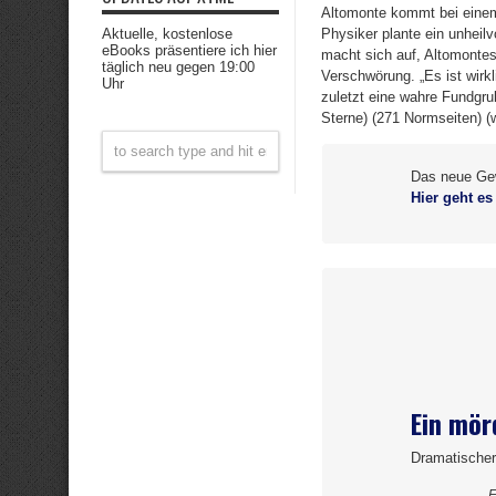
Altomonte kommt bei einem
Aktuelle, kostenlose
Physiker plante ein unheil
eBooks präsentiere ich hier
macht sich auf, Altomontes
täglich neu gegen 19:00
Verschwörung. „Es ist wirkl
Uhr
zuletzt eine wahre Fundgr
Sterne) (271 Normseiten) (w
Das neue Gewi
Hier geht e
Ein mör
Dramatischer
E