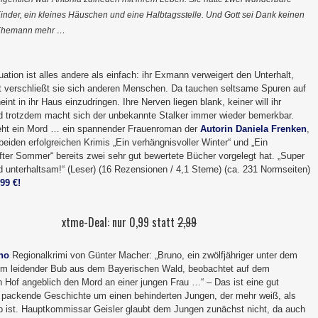
inder, ein kleines Häuschen und eine Halbtagsstelle. Und Gott sei Dank keinen
Ehemann mehr …
uation ist alles andere als einfach: ihr Exmann verweigert den Unterhalt,
ert verschließt sie sich anderen Menschen. Da tauchen seltsame Spuren auf
int in ihr Haus einzudringen. Ihre Nerven liegen blank, keiner will ihr
d trotzdem macht sich der unbekannte Stalker immer wieder bemerkbar.
ht ein Mord … ein spannender Frauenroman der
Autorin Daniela Frenken
,
 beiden erfolgreichen Krimis „Ein verhängnisvoller Winter“ und „Ein
fter Sommer“ bereits zwei sehr gut bewertete Bücher vorgelegt hat. „Super
 unterhaltsam!“ (Leser) (16 Rezensionen / 4,1 Sterne) (ca. 231 Normseiten)
,99 €!
xtme-Deal: nur 0,99 statt
2,99
uno
Regionalkrimi von Günter Macher: „Bruno, ein zwölfjähriger unter dem
m leidender Bub aus dem Bayerischen Wald, beobachtet auf dem
n Hof angeblich den Mord an einer jungen Frau …“ – Das ist eine gut
 packende Geschichte um einen behinderten Jungen, der mehr weiß, als
 ist. Hauptkommissar Geisler glaubt dem Jungen zunächst nicht, da auch