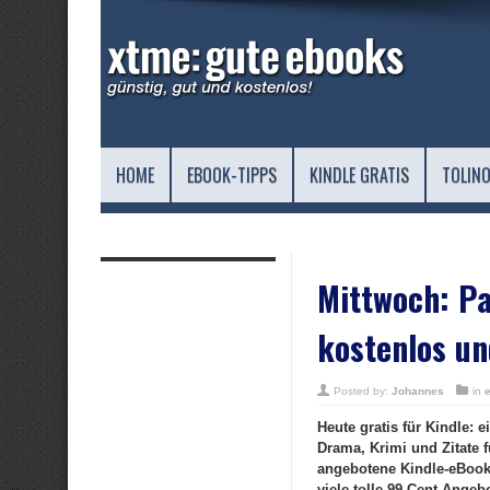
HOME
EBOOK-TIPPS
KINDLE GRATIS
TOLINO
Mittwoch: P
kostenlos un
Posted by:
Johannes
in
Heute gratis für Kindle: e
Drama, Krimi und Zitate 
angebotene Kindle-eBooks
viele tolle 99 Cent Angeb