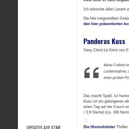
Ich wünsche allen Lesern ei
Die hier vorgestellten Grat
den hier präsentierten k
Pandoras Kuss
Sexy Chick-Lit Krimi von E
Marie Colbert is
Lockenmähne, d
einer großen Po
Das macht Spaß, ist humor
Kuss ist ein gelungenes eb
einen Tag auf der Couch w
/ 3,9 Sterne) (ca. 330 Nor
UPDATES AUF XTME
Die Himmelsleiter
Thriller