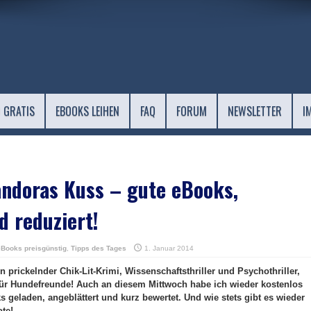
 GRATIS
EBOOKS LEIHEN
FAQ
FORUM
NEWSLETTER
I
andoras Kuss – gute eBooks,
d reduziert!
eBooks preisgünstig
,
Tipps des Tages
1. Januar 2014
in prickelnder Chik-Lit-Krimi, Wissenschaftsthriller und Psychothriller,
für Hundefreunde! Auch an diesem Mittwoch habe ich wieder kostenlos
 geladen, angeblättert und kurz bewertet. Und wie stets gibt es wieder
ote!