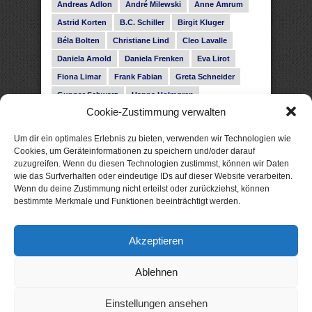
Andreas Adlon
André Milewski
Anne Amrum
Astrid Korten
B.C. Schiller
Birgit Kluger
Béla Bolten
Christiane Lind
Cleo Lavalle
Daniela Arnold
Daniela Frenken
Eva Lirot
Fiona Limar
Frank Fabian
Greta Schneider
Gunnar Schwarz
Hanna Holmgren
Cookie-Zustimmung verwalten
Heike Fröhling
Ina Glahe
Ivo Pala
J. Vellguth
Josefine Weiss
Karolyn Ciseau
Leander Rose
Um dir ein optimales Erlebnis zu bieten, verwenden wir Technologien wie
Leonie Haubrich
Lilly Labord
Livia Pipes
Cookies, um Geräteinformationen zu speichern und/oder darauf
zuzugreifen. Wenn du diesen Technologien zustimmst, können wir Daten
Malin Blunk
Marcus Hünnebeck
Martin Krist
wie das Surfverhalten oder eindeutige IDs auf dieser Website verarbeiten.
Melisa Schwermer
Nele Bruun
Nika Lubitsch
Wenn du deine Zustimmung nicht erteilst oder zurückziehst, können
bestimmte Merkmale und Funktionen beeinträchtigt werden.
Noah Fitz
Nora Amelie
René Junge
Rose Snow
Roxann Hill
Sigrid Konopatzki
Akzeptieren
Silke Nowak
Subina Giuletti
Timo Leibig
Ablehnen
Einstellungen ansehen