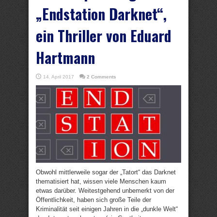
„Endstation Darknet“,
ein Thriller von Eduard
Hartmann
14. April 2017
2 Comments
Obwohl mittlerweile sogar der „Tatort“ das Darknet
thematisiert hat, wissen viele Menschen kaum
etwas darüber. Weitestgehend unbemerkt von der
Öffentlichkeit, haben sich große Teile der
Kriminalität seit einigen Jahren in die „dunkle Welt“