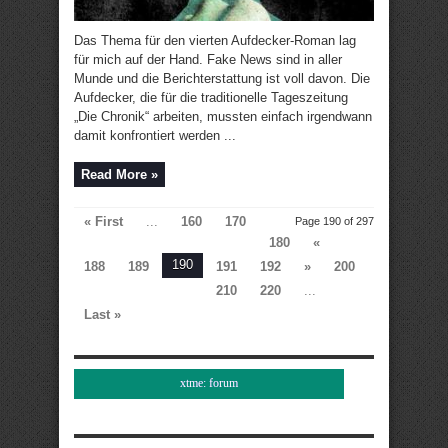
Das Thema für den vierten Aufdecker-Roman lag
für mich auf der Hand. Fake News sind in aller
Munde und die Berichterstattung ist voll davon. Die
Aufdecker, die für die traditionelle Tageszeitung
„Die Chronik“ arbeiten, mussten einfach irgendwann
damit konfrontiert werden ...
Read More »
« First
...
160
170
Page 190 of 297
180
«
190
188
189
191
192
»
200
210
220
...
Last »
xtme: forum