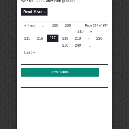
wir? Ich habe Antworten gesucht ...
Read More »
« First
...
190
200
Page 217 of 297
210
«
217
215
216
218
219
»
220
230
240
...
Last »
xtme: forum