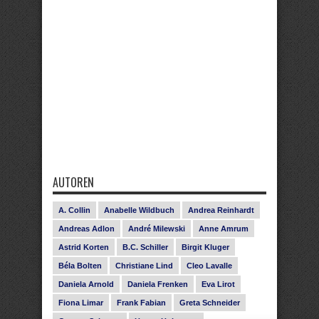
AUTOREN
A. Collin
Anabelle Wildbuch
Andrea Reinhardt
Andreas Adlon
André Milewski
Anne Amrum
Astrid Korten
B.C. Schiller
Birgit Kluger
Béla Bolten
Christiane Lind
Cleo Lavalle
Daniela Arnold
Daniela Frenken
Eva Lirot
Fiona Limar
Frank Fabian
Greta Schneider