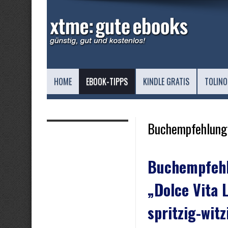
HOME
EBOOK-TIPPS
KINDLE GRATIS
TOLINO
Buchempfehlung
Buchempfeh
„Dolce Vita 
spritzig-witz