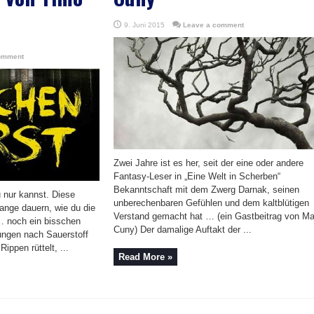
9. Juni 2015
Leave a comment
omment
Zwei Jahre ist es her, seit der eine oder andere
Fantasy-Leser in „Eine Welt in Scherben“
Bekanntschaft mit dem Zwerg Darnak, seinen
u nur kannst. Diese
unberechenbaren Gefühlen und dem kaltblütigen
ange dauern, wie du die
Verstand gemacht hat … (ein Gastbeitrag von Ma
… noch ein bisschen
Cuny) Der damalige Auftakt der ...
ungen nach Sauerstoff
ippen rüttelt, ...
Read More »