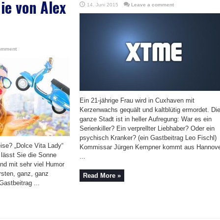
ie von Alex
14. Juni 2015
Leave a comment
omment
Ein 21-jährige Frau wird in Cuxhaven mit
Kerzenwachs gequält und kaltblütig ermordet. Di
ganze Stadt ist in heller Aufregung: War es ein
Serienkiller? Ein verprellter Liebhaber? Oder ein
psychisch Kranker? (ein Gastbeitrag Leo Fischl)
ise? „Dolce Vita Lady“
Kommissar Jürgen Kempner kommt aus Hannov
 lässt Sie die Sonne
...
nd mit sehr viel Humor
rsten, ganz, ganz
Read More »
Gastbeitrag ...