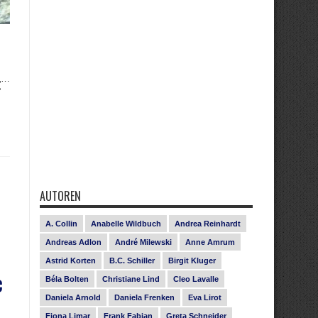
 „…
“
AUTOREN
A. Collin
Anabelle Wildbuch
Andrea Reinhardt
Andreas Adlon
André Milewski
Anne Amrum
Astrid Korten
B.C. Schiller
Birgit Kluger
c
Béla Bolten
Christiane Lind
Cleo Lavalle
Daniela Arnold
Daniela Frenken
Eva Lirot
Fiona Limar
Frank Fabian
Greta Schneider