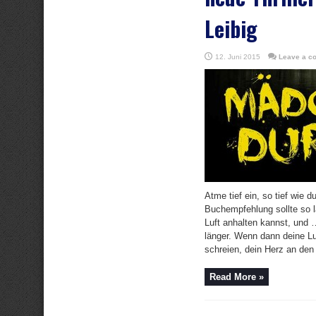
Leibig
12. Juni 2015
Leave a c
Atme tief ein, so tief wie d
Buchempfehlung sollte so l
Luft anhalten kannst, und 
länger. Wenn dann deine L
schreien, dein Herz an den R
Read More »