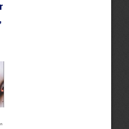
r
,
in