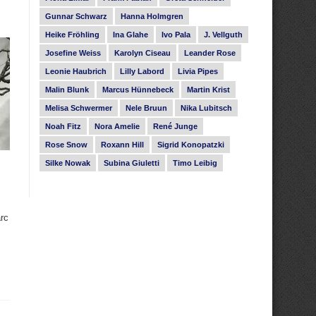
Gunnar Schwarz
Hanna Holmgren
Heike Fröhling
Ina Glahe
Ivo Pala
J. Vellguth
Josefine Weiss
Karolyn Ciseau
Leander Rose
Leonie Haubrich
Lilly Labord
Livia Pipes
Malin Blunk
Marcus Hünnebeck
Martin Krist
Melisa Schwermer
Nele Bruun
Nika Lubitsch
Noah Fitz
Nora Amelie
René Junge
Rose Snow
Roxann Hill
Sigrid Konopatzki
Silke Nowak
Subina Giuletti
Timo Leibig
rc