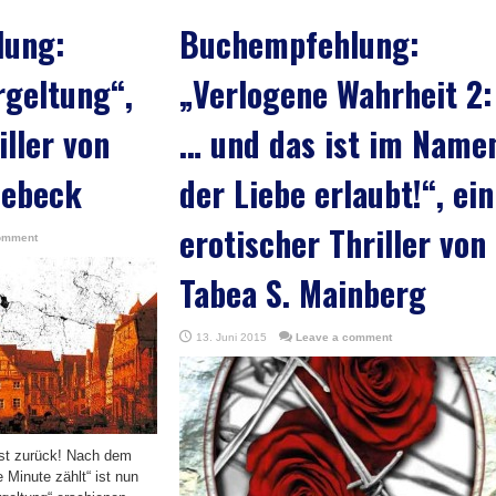
lung:
Buchempfehlung:
geltung“,
„Verlogene Wahrheit 2:
iller von
… und das ist im Name
nebeck
der Liebe erlaubt!“, ein
erotischer Thriller von
omment
Tabea S. Mainberg
13. Juni 2015
Leave a comment
st zurück! Nach dem
 Minute zählt“ ist nun