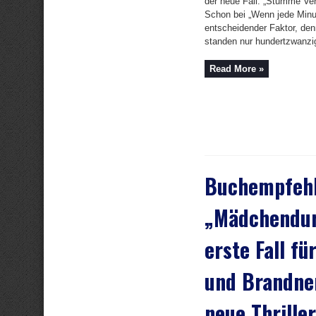
der neue Fall: „Stumme Ver
Schon bei „Wenn jede Minute
entscheidender Faktor, d
standen nur hundertzwanzig
Read More »
Buchempfeh
„Mädchendur
erste Fall f
und Brandner
neue Thrille