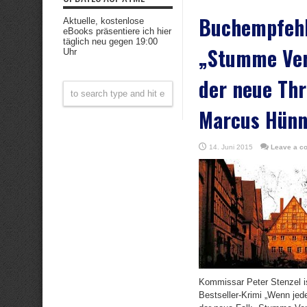
Buchempfeh
Aktuelle, kostenlose
eBooks präsentiere ich hier
täglich neu gegen 19:00
„Stumme Ver
Uhr
der neue Thr
Marcus Hün
14. Juni 2015
Leave a c
Kommissar Peter Stenzel i
Bestseller-Krimi „Wenn jede