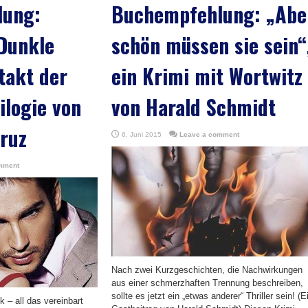
lung:
Buchempfehlung: „Abe
Dunkle
schön müssen sie sein“
takt der
ein Krimi mit Wortwitz
ilogie von
von Harald Schmidt
Cruz
6. Juni 2015
Leave a comment
mment
Nach zwei Kurzgeschichten, die Nachwirkungen
aus einer schmerzhaften Trennung beschreiben,
sollte es jetzt ein „etwas anderer“ Thriller sein! (E
 – all das vereinbart