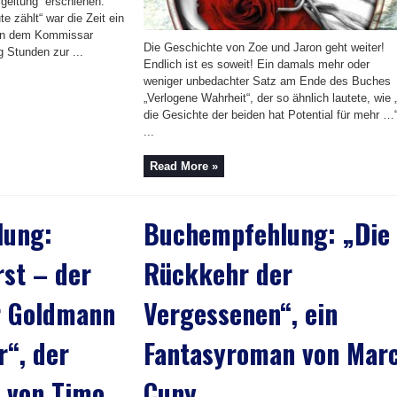
geltung“ erschienen.
 zählt“ war die Zeit ein
enn dem Kommissar
Die Geschichte von Zoe und Jaron geht weiter!
 Stunden zur ...
Endlich ist es soweit! Ein damals mehr oder
weniger unbedachter Satz am Ende des Buches
„Verlogene Wahrheit“, der so ähnlich lautete, wie
die Gesichte der beiden hat Potential für mehr …
...
Read More »
lung:
Buchempfehlung: „Die
st – der
Rückkehr der
ür Goldmann
Vergessenen“, ein
“, der
Fantasyroman von Mar
r von Timo
Cuny