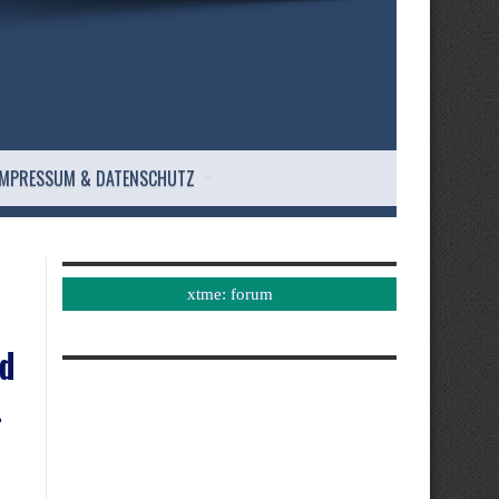
IMPRESSUM & DATENSCHUTZ
xtme: forum
d
-