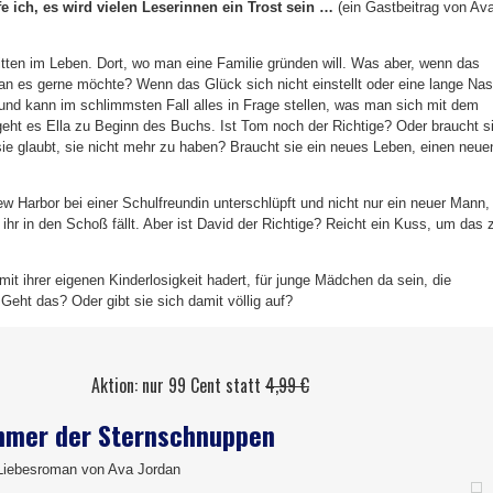
fe ich, es wird vielen Leserinnen ein Trost sein …
(ein Gastbeitrag von Av
tten im Leben. Dort, wo man eine Familie gründen will. Was aber, wenn das
 man es gerne möchte? Wenn das Glück sich nicht einstellt oder eine lange Na
 und kann im schlimmsten Fall alles in Frage stellen, was man sich mit dem
geht es Ella zu Beginn des Buchs. Ist Tom noch der Richtige? Oder braucht s
 sie glaubt, sie nicht mehr zu haben? Braucht sie ein neues Leben, einen neue
ew Harbor bei einer Schulfreundin unterschlüpft und nicht nur ein neuer Mann,
ihr in den Schoß fällt. Aber ist David der Richtige? Reicht ein Kuss, um das 
 mit ihrer eigenen Kinderlosigkeit hadert, für junge Mädchen da sein, die
Geht das? Oder gibt sie sich damit völlig auf?
Aktion: nur 99 Cent statt
4,99 €
mmer der Sternschnuppen
 Liebesroman von Ava Jordan