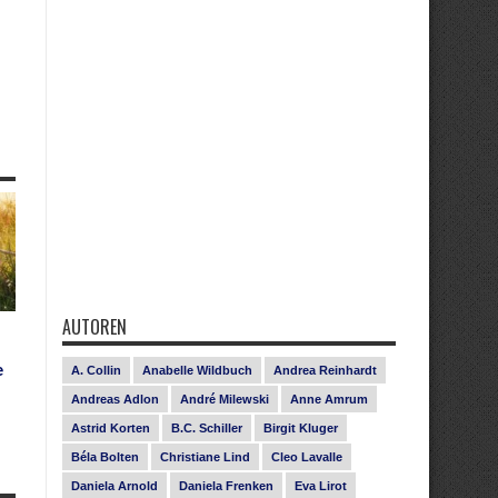
AUTOREN
e
A. Collin
Anabelle Wildbuch
Andrea Reinhardt
Andreas Adlon
André Milewski
Anne Amrum
Astrid Korten
B.C. Schiller
Birgit Kluger
Béla Bolten
Christiane Lind
Cleo Lavalle
Daniela Arnold
Daniela Frenken
Eva Lirot