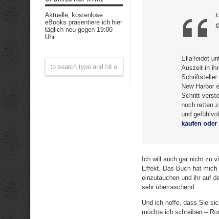
Aktuelle, kostenlose
E
eBooks präsentiere ich hier
f
täglich neu gegen 19:00
Uhr
Ella leidet u
Auszeit in ih
Schriftstelle
New Harbor e
Schritt verst
noch retten 
und gefühlvol
kaufen oder 
Ich will auch gar nicht zu 
Effekt. Das Buch hat mich 
einzutauchen und ihr auf d
sehr überraschend.
Und ich hoffe, dass Sie si
möchte ich schreiben – Ro