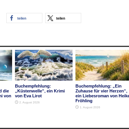
teilen
teilen
Buchempfehlung:
Buchempfehlung: „Ein
d die
„Küstenwelle“, ein Krimi
Zuhause für vier Herzen“,
mi von
von Eva Lirot
ein Liebesroman von Heik
Fröhling
2. August 2026
1. August 2026