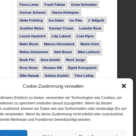
Fiona Limar
Frank Fabian
Greta Schneider
Gunnar Schwarz
Hanna Holmgren
Heike Fröhling
Ina Glahe
Ivo Pala
J. Vellguth
Josefine Weiss
Karolyn Ciseau
Leander Rose
Leonie Haubrich
Lilly Labord
Livia Pipes
Malin Blunk
Marcus Hünnebeck
Martin Krist
Melisa Schwermer
Nele Bruun
Nika Lubitsch
Noah Fitz
Nora Amelie
René Junge
Rose Snow
Roxann Hill
Sigrid Konopatzki
Silke Nowak
Subina Giuletti
Timo Leibig
Cookie-Zustimmung verwalten
ptimales Erlebnis zu bieten, verwenden wir Technologien wie Cookies, um
mationen zu speichern und/oder darauf zuzugreifen. Wenn du diesen
 zustimmst, können wir Daten wie das Surfverhalten oder eindeutige IDs auf
te verarbeiten. Wenn du deine Zustimmung nicht erteilst oder zurückziehst,
immte Merkmale und Funktionen beeinträchtigt werden.