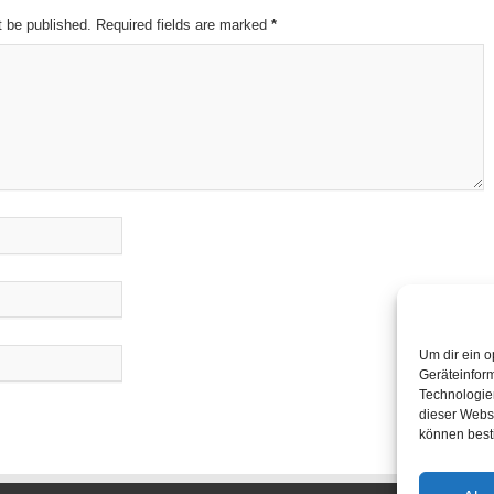
t be published. Required fields are marked
*
Um dir ein o
Geräteinfor
Technologien
dieser Websi
können best