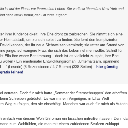
lla ist auf der Flucht vor ihrem alten Leben. Sie verlässt überstürzt New York und
ährt nach New Harbor, den Ort ihrer Jugend …
nter ihrer Kinderlosigkeit, ihre Ehe droht zu zerbrechen. Sie nimmt sich eine
rer Heimatstadt, um zu sich selbst zu finden. Sie lernt den komplizierten
r David kennen, der ihr neue Sichtweisen vermittelt; sie rettet am Strand von
ine junge, schwangere Frau, die sich das Leben nehmen wollte. Schritt für
eht Ella ihre wahre Bestimmung – doch ist es vielleicht zu spät, ihre Ehe
zu wollen? Ein emotionaler Entwicklungsroman. „Unterhaltsam, spannend
l …“ (Leserin) (6 Rezensionen / 4,7 Sterne) (338 Seiten) –
hier günstig
gratis leihen!
viel verraten. Doch für mich hatte „Sommer der Sternschnuppen“ den erhofften
beim Schreiben getröstet. Es war mir ein Vergnügen, in Ellas Welt
em Weg zu folgen, den sie einschlägt. Manches war auch für mich als Autorin
ch einfach von diesem Wohlfühlroman ein bisschen mitreißen lassen. Denn da
mane zum Wohlfühlen, die man mit einem zufriedenen Seufzen zuklappt.