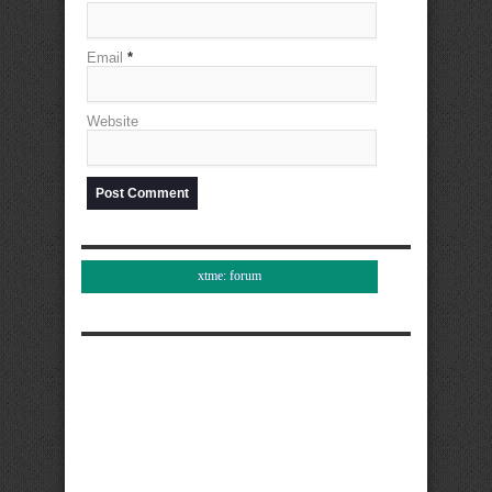
Email
*
Website
xtme: forum