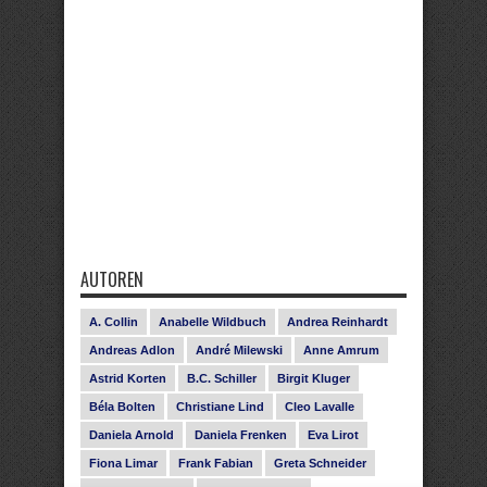
AUTOREN
A. Collin
Anabelle Wildbuch
Andrea Reinhardt
Andreas Adlon
André Milewski
Anne Amrum
Astrid Korten
B.C. Schiller
Birgit Kluger
Béla Bolten
Christiane Lind
Cleo Lavalle
Daniela Arnold
Daniela Frenken
Eva Lirot
Fiona Limar
Frank Fabian
Greta Schneider