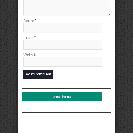
Name
*
Email
*
Website
xtme: forum