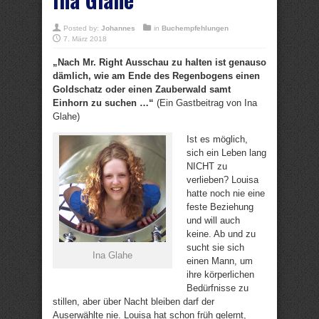
Posted by:
Johannes
in
Buchempfehlungen
7. März 2018
„Nach Mr. Right Ausschau zu halten ist genauso
dämlich, wie am Ende des Regenbogens einen
Goldschatz oder einen Zauberwald samt
Einhorn zu suchen …“
(Ein Gastbeitrag von Ina
Glahe)
Ist es möglich,
sich ein Leben lang
NICHT zu
verlieben? Louisa
hatte noch nie eine
feste Beziehung
und will auch
keine. Ab und zu
sucht sie sich
Ina Glahe
einen Mann, um
ihre körperlichen
Bedürfnisse zu
stillen, aber über Nacht bleiben darf der
Auserwählte nie. Louisa hat schon früh gelernt,