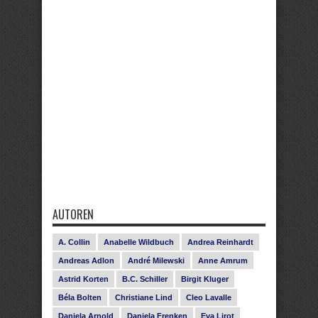
AUTOREN
A. Collin
Anabelle Wildbuch
Andrea Reinhardt
Andreas Adlon
André Milewski
Anne Amrum
Astrid Korten
B.C. Schiller
Birgit Kluger
Béla Bolten
Christiane Lind
Cleo Lavalle
Daniela Arnold
Daniela Frenken
Eva Lirot