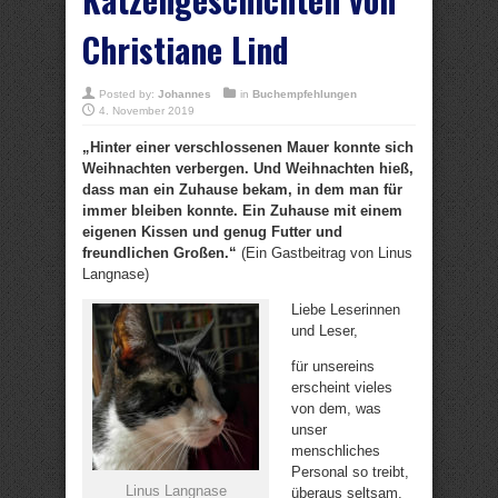
Christiane Lind
Posted by:
Johannes
in
Buchempfehlungen
4. November 2019
„Hinter einer verschlossenen Mauer konnte sich
Weihnachten verbergen. Und Weihnachten hieß,
dass man ein Zuhause bekam, in dem man für
immer bleiben konnte. Ein Zuhause mit einem
eigenen Kissen und genug Futter und
freundlichen Großen.“
(Ein Gastbeitrag von Linus
Langnase)
Liebe Leserinnen
und Leser,
für unsereins
erscheint vieles
von dem, was
unser
menschliches
Personal so treibt,
Linus Langnase
überaus seltsam.