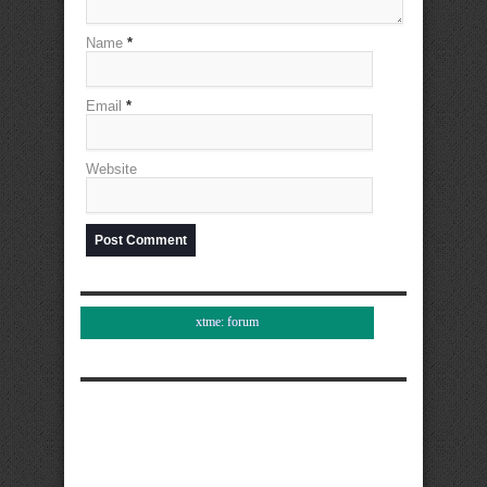
Name
*
Email
*
Website
xtme: forum