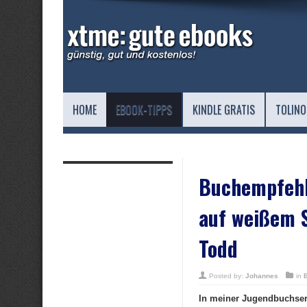
HOME
EBOOK-TIPPS
KINDLE GRATIS
TOLINO
Buchempfehl
auf weißem 
Todd
Posted by:
Johannes
in
In meiner Jugendbuchseri