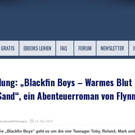
 GRATIS
EBOOKS LEIHEN
FAQ
FORUM
NEWSLETTER
ung: „Blackfin Boys – Warmes Blut
Sand“, ein Abenteuerroman von Flyn
Buchempfehlungen
13. Mai 2020
e „Blackfin Boys“ geht es um die vier Teenager Toby, Roland, Mark un