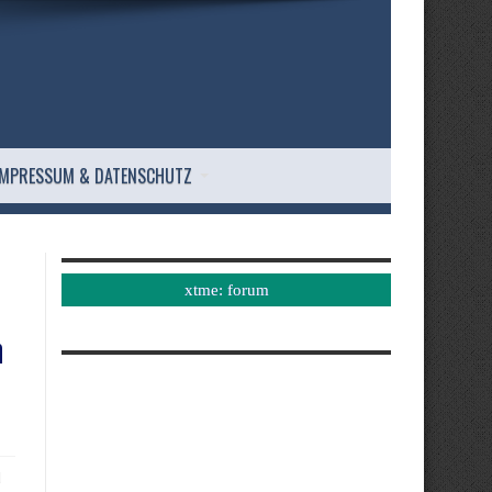
IMPRESSUM & DATENSCHUTZ
xtme: forum
n
d