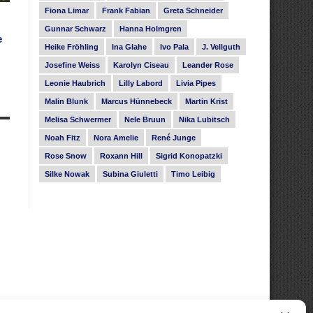
Fiona Limar
Frank Fabian
Greta Schneider
Gunnar Schwarz
Hanna Holmgren
e
Heike Fröhling
Ina Glahe
Ivo Pala
J. Vellguth
Josefine Weiss
Karolyn Ciseau
Leander Rose
Leonie Haubrich
Lilly Labord
Livia Pipes
Malin Blunk
Marcus Hünnebeck
Martin Krist
Melisa Schwermer
Nele Bruun
Nika Lubitsch
Noah Fitz
Nora Amelie
René Junge
Rose Snow
Roxann Hill
Sigrid Konopatzki
Silke Nowak
Subina Giuletti
Timo Leibig