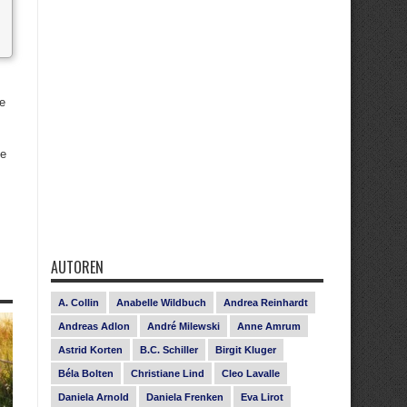
e
.
ie
AUTOREN
A. Collin
Anabelle Wildbuch
Andrea Reinhardt
Andreas Adlon
André Milewski
Anne Amrum
Astrid Korten
B.C. Schiller
Birgit Kluger
Béla Bolten
Christiane Lind
Cleo Lavalle
Daniela Arnold
Daniela Frenken
Eva Lirot