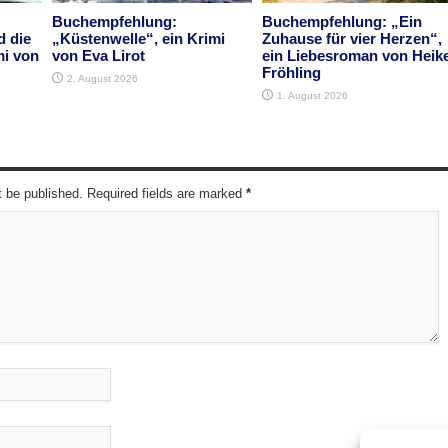
Buchempfehlung:
Buchempfehlung: „Ein
d die
„Küstenwelle“, ein Krimi
Zuhause für vier Herzen“,
mi von
von Eva Lirot
ein Liebesroman von Heik
Fröhling
2. August 2026
1. August 2026
t be published. Required fields are marked
*