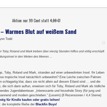
Aktion: nur 99 Cent statt
4,99 €
!
s – Warmes Blut auf weißem Sand
ynn Todd
 Toby, Roland und Mark treiben über vierzig Stunden hilflos und völlig erschöpft
ettungsinsel in den Weiten des Meeres …
gs, Toby, Roland und Mark, stranden auf einer unbewohnten Insel. Ihr Leben
diese tropische Insel tatsächlich unbewohnt? Eine Leiche zwischen Palmen
 schlagartig klar, dass sie nicht allein auf diesem Eiland sind … und die
 die sich dann auftun, erweisen sich für Toby, Roland und Mark als tödliche
endes Jugendabenteuer. „Interessante und fesselnde Story (für jung und
spannend und modern geschrieben.“ (Leserin) (8 Rezensionen / 4,4 Sterne)
stig für Kindle kaufen oder gratis leihen!
: die komplette Reihe der
Blackfin Boys!