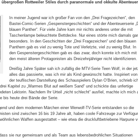
em übergroßen Rottweiler Stiles durch paranormale und okkulte Abenteuer
In meiner Jugend war ich großer Fan von den „Drei Fragezeichen“, den
Bastei-Comic-Serien „Gespenstergeschichten“ und der Abenteuerserie „
blauen Panther“. Für viele Jahre kam mir nichts anderes unter die mit
Taschenlampe beleuchtete Bettdecke. Nur eines störte mich damals ga
besonders. In den Geschichten der „Drei Fragezeichen“ und den blauen
Panthern gab es viel zu wenig Tote und Verletzte, viel zu wenig Blut. In
den Gespenstergeschichten gab es das zwar, doch konnte ich mich mit
den meist älteren Protagonisten als Dreizehnjähriger nicht identifizieren.
Dreißig Jahre Später sah ich zufällig die MTV-Serie Teen Wolf, in der jet
alles das passierte, was ich mir als Kind gewünscht hatte. Inspiriert von
der teuflischen Darstellung des Schauspielers Dylan O’Brien, schrieb ic
drei Kapitel zu „Warmes Blut auf weißem Sand“ und schickte das unfertige
deten Lektorin. Nachdem Ihr Urteil „nicht schlecht“ ausfiel, machte ich mich 
te bis heute drei Bände der Serie.
gend und dem modernen Märchen einer Werwolf-TV-Serie entstanden so die
nisten sind zwischen 16 bis 19 Jahre alt, haben coole Fahrzeuge zur Verfügu
ewöhnlichen Waffen ausgestattet – wie etwa die druckluftbetriebene Harpune 
dass sie nur gemeinsam und als Team aus lebensbedrohlichen Situationen