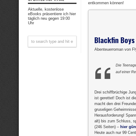
entkommen können!
Aktuelle, kostenlose
eBooks präsentiere ich hier
täglich neu gegen 19:00
Uhr
Blackfin Boy
Abenteuerroman von Fl
Die Teenager
auf einer R
Drei schiffbrüchige Jun
ist gerettet! Doch ist 
macht den drei Freunden
gruseligen Geheimnisse,
Herausforderung! Spann
alt) bis zum Schluss, 
(246 Seiten) –
hier gün
Heute auch nur 99 Cent