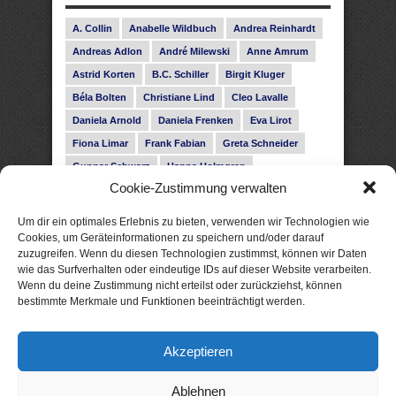
A. Collin
Anabelle Wildbuch
Andrea Reinhardt
Andreas Adlon
André Milewski
Anne Amrum
Astrid Korten
B.C. Schiller
Birgit Kluger
Béla Bolten
Christiane Lind
Cleo Lavalle
Daniela Arnold
Daniela Frenken
Eva Lirot
Fiona Limar
Frank Fabian
Greta Schneider
Gunnar Schwarz
Hanna Holmgren
Cookie-Zustimmung verwalten
Heike Fröhling
Ina Glahe
Ivo Pala
J. Vellguth
Josefine Weiss
Karolyn Ciseau
Leander Rose
Um dir ein optimales Erlebnis zu bieten, verwenden wir Technologien wie
Leonie Haubrich
Lilly Labord
Livia Pipes
Cookies, um Geräteinformationen zu speichern und/oder darauf
zuzugreifen. Wenn du diesen Technologien zustimmst, können wir Daten
Malin Blunk
Marcus Hünnebeck
Martin Krist
wie das Surfverhalten oder eindeutige IDs auf dieser Website verarbeiten.
Melisa Schwermer
Nele Bruun
Nika Lubitsch
Wenn du deine Zustimmung nicht erteilst oder zurückziehst, können
bestimmte Merkmale und Funktionen beeinträchtigt werden.
Noah Fitz
Nora Amelie
René Junge
Rose Snow
Roxann Hill
Sigrid Konopatzki
Akzeptieren
Silke Nowak
Subina Giuletti
Timo Leibig
Ablehnen