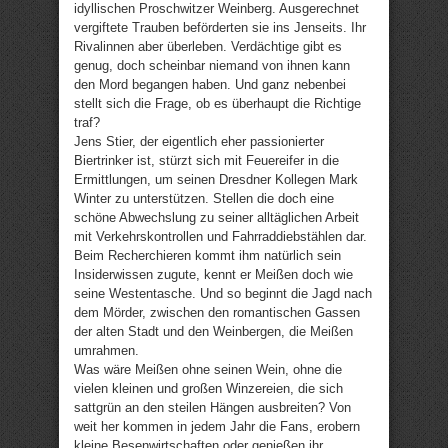
idyllischen Proschwitzer Weinberg. Ausgerechnet
vergiftete Trauben beförderten sie ins Jenseits. Ihr
Rivalinnen aber überleben. Verdächtige gibt es
genug, doch scheinbar niemand von ihnen kann
den Mord begangen haben. Und ganz nebenbei
stellt sich die Frage, ob es überhaupt die Richtige
traf?
Jens Stier, der eigentlich eher passionierter
Biertrinker ist, stürzt sich mit Feuereifer in die
Ermittlungen, um seinen Dresdner Kollegen Mark
Winter zu unterstützen. Stellen die doch eine
schöne Abwechslung zu seiner alltäglichen Arbeit
mit Verkehrskontrollen und Fahrraddiebstählen dar.
Beim Recherchieren kommt ihm natürlich sein
Insiderwissen zugute, kennt er Meißen doch wie
seine Westentasche. Und so beginnt die Jagd nach
dem Mörder, zwischen den romantischen Gassen
der alten Stadt und den Weinbergen, die Meißen
umrahmen.
Was wäre Meißen ohne seinen Wein, ohne die
vielen kleinen und großen Winzereien, die sich
sattgrün an den steilen Hängen ausbreiten? Von
weit her kommen in jedem Jahr die Fans, erobern
kleine Besenwirtschaften oder genießen ihr