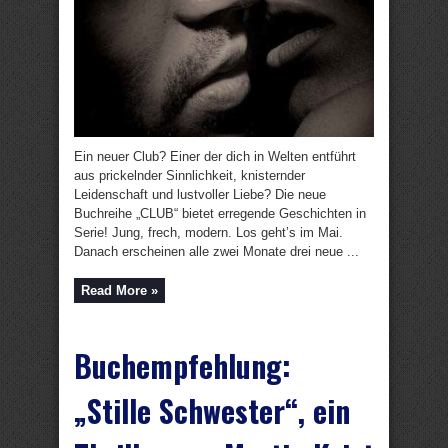
Ein neuer Club? Einer der dich in Welten entführt
aus prickelnder Sinnlichkeit, knisternder
Leidenschaft und lustvoller Liebe? Die neue
Buchreihe „CLUB“ bietet erregende Geschichten in
Serie! Jung, frech, modern. Los geht’s im Mai.
Danach erscheinen alle zwei Monate drei neue ...
Read More »
Buchempfehlung:
„Stille Schwester“, ein