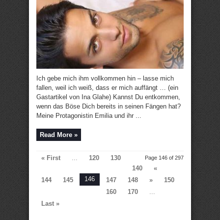
Ich gebe mich ihm vollkommen hin – lasse mich
fallen, weil ich weiß, dass er mich auffängt … (ein
Gastartikel von Ina Glahe) Kannst Du entkommen,
wenn das Böse Dich bereits in seinen Fängen hat?
Meine Protagonistin Emilia und ihr ...
Read More »
« First
...
120
130
Page 146 of 297
140
«
146
144
145
147
148
»
150
160
170
...
Last »