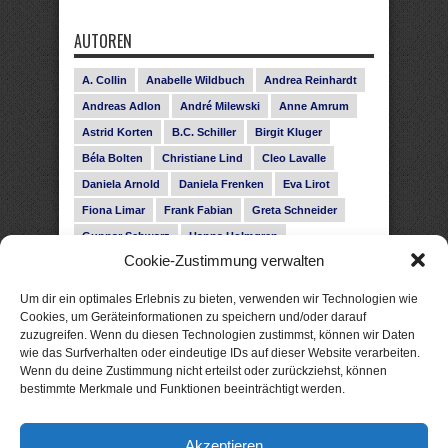
AUTOREN
A. Collin
Anabelle Wildbuch
Andrea Reinhardt
Andreas Adlon
André Milewski
Anne Amrum
Astrid Korten
B.C. Schiller
Birgit Kluger
Béla Bolten
Christiane Lind
Cleo Lavalle
Daniela Arnold
Daniela Frenken
Eva Lirot
Fiona Limar
Frank Fabian
Greta Schneider
Gunnar Schwarz
Hanna Holmgren
Cookie-Zustimmung verwalten
Heike Fröhling
Ina Glahe
Ivo Pala
J. Vellguth
Josefine Weiss
Karolyn Ciseau
Leander Rose
Um dir ein optimales Erlebnis zu bieten, verwenden wir Technologien wie
Leonie Haubrich
Lilly Labord
Livia Pipes
Cookies, um Geräteinformationen zu speichern und/oder darauf
zuzugreifen. Wenn du diesen Technologien zustimmst, können wir Daten
Malin Blunk
Marcus Hünnebeck
Martin Krist
wie das Surfverhalten oder eindeutige IDs auf dieser Website verarbeiten.
Melisa Schwermer
Nele Bruun
Nika Lubitsch
Wenn du deine Zustimmung nicht erteilst oder zurückziehst, können
bestimmte Merkmale und Funktionen beeinträchtigt werden.
Noah Fitz
Nora Amelie
René Junge
Rose Snow
Roxann Hill
Sigrid Konopatzki
Akzeptieren
Silke Nowak
Subina Giuletti
Timo Leibig