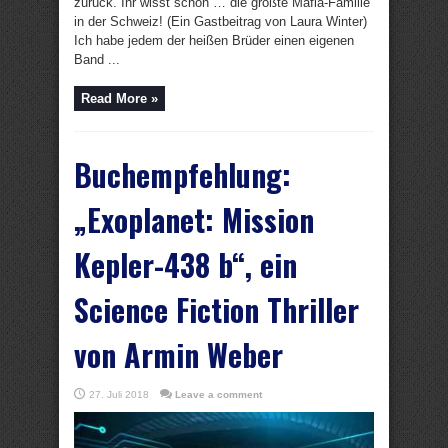
zurück. Ihr wisst schon … die größte Mafia-Familie
in der Schweiz! (Ein Gastbeitrag von Laura Winter)
Ich habe jedem der heißen Brüder einen eigenen
Band ...
Read More »
Buchempfehlung:
„Exoplanet: Mission
Kepler-438 b“, ein
Science Fiction Thriller
von Armin Weber
27. Juli 2018
Leave a comment