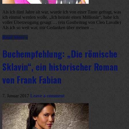
Als ich fünf Jahre alt war, wurde ich von einer Tante gefragt, was
ich einmal werden wolle. „Ich heirate einen Millionär“, habe ich
voller Überzeugung gesagt … (ein Gastbeitrag von Cleo Lavalle)
Als ich so weit war, mir Gedanken über meinen ...
Read More »
Buchempfehlung: „Die römische
Sklavin“, ein historischer Roman
von Frank Fabian
7. Januar 2017
Leave a comment