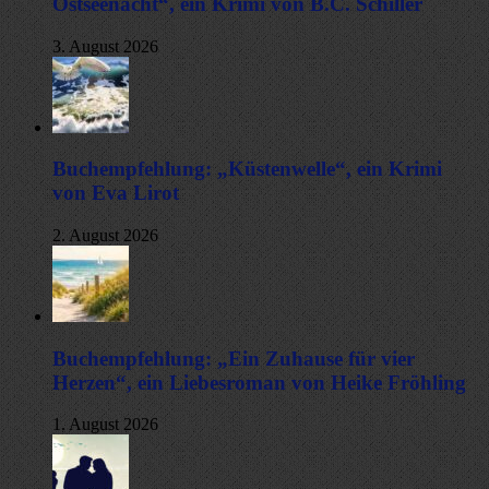
Ostseenacht“, ein Krimi von B.C. Schiller
3. August 2026
Buchempfehlung: „Küstenwelle“, ein Krimi
von Eva Lirot
2. August 2026
Buchempfehlung: „Ein Zuhause für vier
Herzen“, ein Liebesroman von Heike Fröhling
1. August 2026