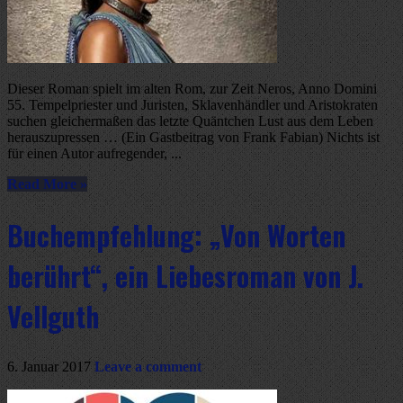
Dieser Roman spielt im alten Rom, zur Zeit Neros, Anno Domini
55. Tempelpriester und Juristen, Sklavenhändler und Aristokraten
suchen gleichermaßen das letzte Quäntchen Lust aus dem Leben
herauszupressen … (Ein Gastbeitrag von Frank Fabian) Nichts ist
für einen Autor aufregender, ...
Read More »
Buchempfehlung: „Von Worten
berührt“, ein Liebesroman von J.
Vellguth
6. Januar 2017
Leave a comment