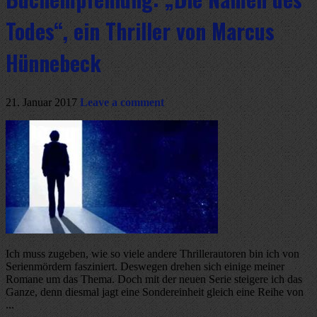
Todes“, ein Thriller von Marcus
Hünnebeck
21. Januar 2017
Leave a comment
Ich muss zugeben, wie so viele andere Thrillerautoren bin ich von
Serienmördern fasziniert. Deswegen drehen sich einige meiner
Romane um das Thema. Doch mit der neuen Serie steigere ich das
Ganze, denn diesmal jagt eine Sondereinheit gleich eine Reihe von
...