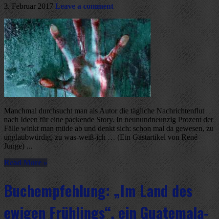
3. Februar 2017
Leave a comment
Manchmal durchsucht man als Autor die tägliche Nachrichtenflut
nach Ideen für eine packende Story. In neunundneunzig Prozent der
Fälle winkt man müde ab und denkt sich: schon mal da gewesen, zu
unglaubwürdig, zu was-weiß-ich … (Ein Gastartikel von René
Junge) ...
Read More »
Buchempfehlung: „Im Land des
ewigen Frühlings“, ein Guatemala-