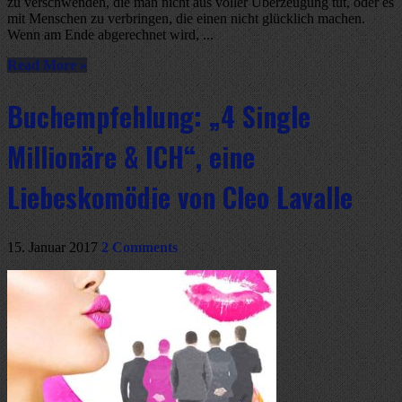
zu verschwenden, die man nicht aus voller Überzeugung tut, oder es
mit Menschen zu verbringen, die einen nicht glücklich machen.
Wenn am Ende abgerechnet wird, ...
Read More »
Buchempfehlung: „4 Single
Millionäre & ICH“, eine
Liebeskomödie von Cleo Lavalle
15. Januar 2017
2 Comments