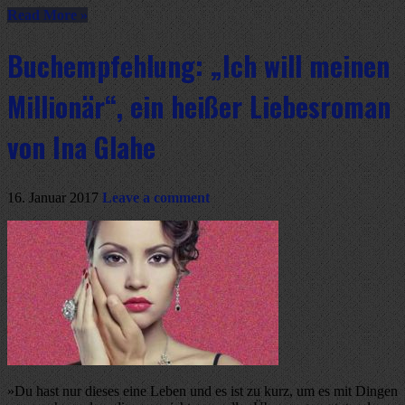
Read More »
Buchempfehlung: „Ich will meinen
Millionär“, ein heißer Liebesroman
von Ina Glahe
16. Januar 2017
Leave a comment
»Du hast nur dieses eine Leben und es ist zu kurz, um es mit Dingen