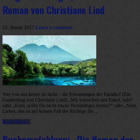
Roman von Christiane Lind
22. Januar 2017
Leave a comment
Wer von uns kennt sie nicht – die Erwartungen der Familie? (Ein
Gastbeitrag von Christiane Lind) „Wir wünschen uns Enkel, bald“
oder „Kind, willst Du nicht etwas Vernünftiges lernen?“ oder „Nein,
Liebes, das ist auf keinen Fall der Richtige für ...
Read More »
Buchempfehlung: „Die Namen des