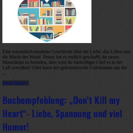
Eine romantisch-moderne Geschichte über die Liebe, das Leben und
die Macht der Worte. Penny hat es endlich geschafft, ihr neues
Manuskript zu beenden, aber wird ihr bärbeißiger Chef es in der
Luft zerreißen? Oder kann der geheimnisvolle Unbekannte aus der
...
Read More »
Buchempfehlung: „Don’t Kill my
Heart“- Liebe, Spannung und viel
Humor!