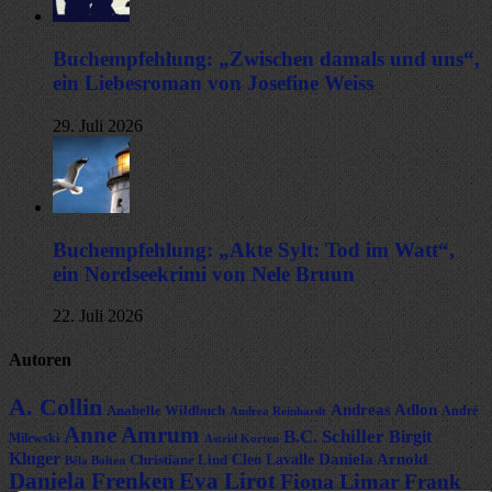
Buchempfehlung: „Zwischen damals und uns“,
ein Liebesroman von Josefine Weiss
29. Juli 2026
Buchempfehlung: „Akte Sylt: Tod im Watt“,
ein Nordseekrimi von Nele Bruun
22. Juli 2026
Autoren
A. Collin
Andreas Adlon
Anabelle Wildbuch
André
Andrea Reinhardt
Anne Amrum
B.C. Schiller
Birgit
Milewski
Astrid Korten
Kluger
Daniela Arnold
Cleo Lavalle
Christiane Lind
Béla Bolten
Daniela Frenken
Eva Lirot
Fiona Limar
Frank