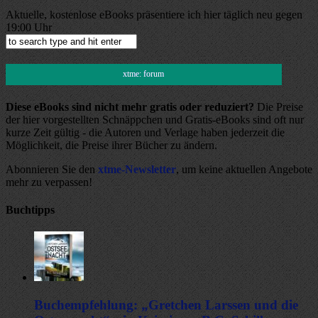
Aktuelle, kostenlose eBooks präsentiere ich hier täglich neu gegen
19:00 Uhr
xtme: forum
Diese eBooks sind nicht mehr gratis oder reduziert?
Die Preise
der hier vorgestellten Schnäppchen und Gratis-eBooks sind oft nur
kurze Zeit gültig - die Autoren und Verlage haben jederzeit die
Möglichkeit, die Preise ihrer Bücher zu ändern.
Abonnieren Sie den
xtme-Newsletter
, um keine aktuellen Angebote
mehr zu verpassen!
Buchtipps
Buchempfehlung: „Gretchen Larssen und die