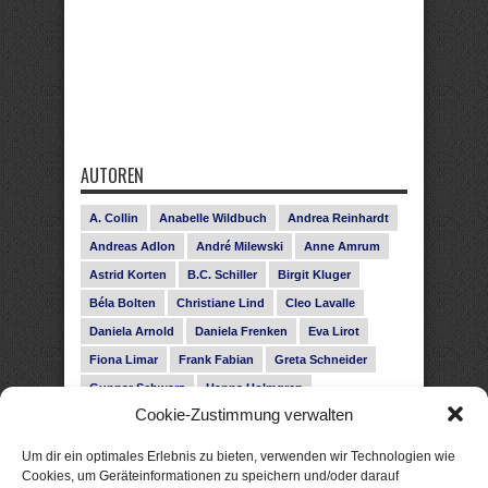
AUTOREN
A. Collin
Anabelle Wildbuch
Andrea Reinhardt
Andreas Adlon
André Milewski
Anne Amrum
Astrid Korten
B.C. Schiller
Birgit Kluger
Béla Bolten
Christiane Lind
Cleo Lavalle
Daniela Arnold
Daniela Frenken
Eva Lirot
Fiona Limar
Frank Fabian
Greta Schneider
Gunnar Schwarz
Hanna Holmgren
Cookie-Zustimmung verwalten
Heike Fröhling
Ina Glahe
Ivo Pala
J. Vellguth
Josefine Weiss
Karolyn Ciseau
Leander Rose
Um dir ein optimales Erlebnis zu bieten, verwenden wir Technologien wie
Leonie Haubrich
Lilly Labord
Livia Pipes
Cookies, um Geräteinformationen zu speichern und/oder darauf