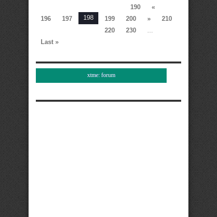
190
«
198
196
197
199
200
»
210
220
230
...
Last »
xtme: forum