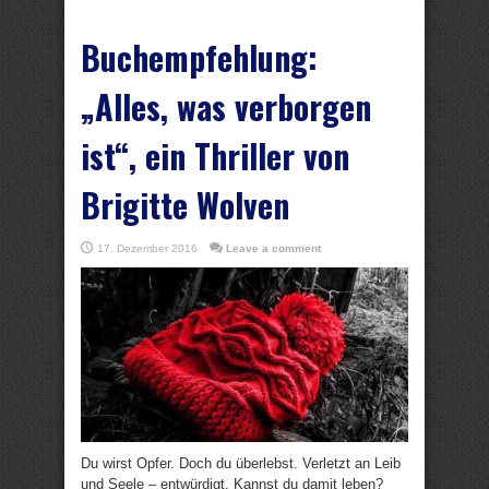
Buchempfehlung:
„Alles, was verborgen
ist“, ein Thriller von
Brigitte Wolven
17. Dezember 2016
Leave a comment
Du wirst Opfer. Doch du überlebst. Verletzt an Leib
und Seele – entwürdigt. Kannst du damit leben?