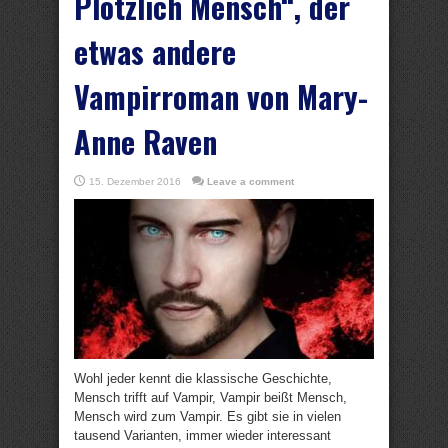
Plötzlich Mensch“, der
etwas andere
Vampirroman von Mary-
Anne Raven
15. Dezember 2016
Leave a comment
Wohl jeder kennt die klassische Geschichte,
Mensch trifft auf Vampir, Vampir beißt Mensch,
Mensch wird zum Vampir. Es gibt sie in vielen
tausend Varianten, immer wieder interessant