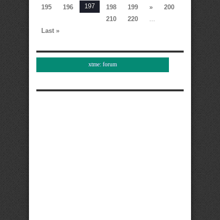
197
195
196
198
199
»
200
210
220
...
Last »
xtme: forum