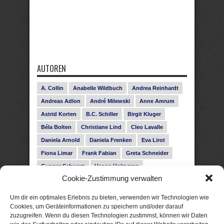
AUTOREN
A. Collin
Anabelle Wildbuch
Andrea Reinhardt
Andreas Adlon
André Milewski
Anne Amrum
Astrid Korten
B.C. Schiller
Birgit Kluger
Béla Bolten
Christiane Lind
Cleo Lavalle
Daniela Arnold
Daniela Frenken
Eva Lirot
Fiona Limar
Frank Fabian
Greta Schneider
Gunnar Schwarz
Hanna Holmgren
Cookie-Zustimmung verwalten
Heike Fröhling
Ina Glahe
Ivo Pala
J. Vellguth
Josefine Weiss
Karolyn Ciseau
Leander Rose
Um dir ein optimales Erlebnis zu bieten, verwenden wir Technologien wie
Leonie Haubrich
Lilly Labord
Livia Pipes
Cookies, um Geräteinformationen zu speichern und/oder darauf
zuzugreifen. Wenn du diesen Technologien zustimmst, können wir Daten
Malin Blunk
Marcus Hünnebeck
Martin Krist