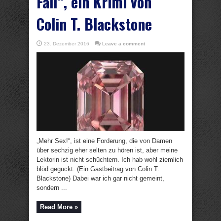
Fall“, ein Krimi von
Colin T. Blackstone
23. Dezember 2016
Leave a comment
„Mehr Sex!“, ist eine Forderung, die von Damen
über sechzig eher selten zu hören ist, aber meine
Lektorin ist nicht schüchtern. Ich hab wohl ziemlich
blöd geguckt. (Ein Gastbeitrag von Colin T.
Blackstone) Dabei war ich gar nicht gemeint,
sondern ...
Read More »