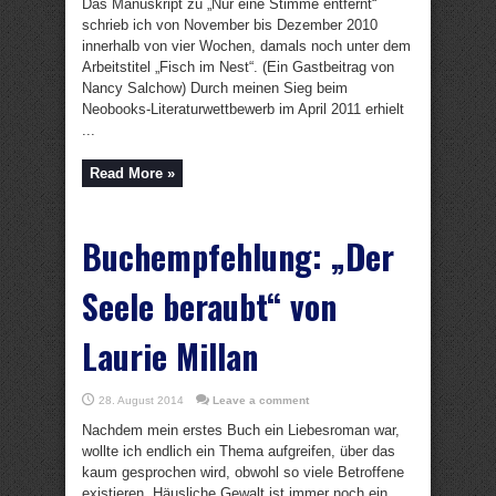
Das Manuskript zu „Nur eine Stimme entfernt“
schrieb ich von November bis Dezember 2010
innerhalb von vier Wochen, damals noch unter dem
Arbeitstitel „Fisch im Nest“. (Ein Gastbeitrag von
Nancy Salchow) Durch meinen Sieg beim
Neobooks-Literaturwettbewerb im April 2011 erhielt
...
Read More »
Buchempfehlung: „Der
Seele beraubt“ von
Laurie Millan
28. August 2014
Leave a comment
Nachdem mein erstes Buch ein Liebesroman war,
wollte ich endlich ein Thema aufgreifen, über das
kaum gesprochen wird, obwohl so viele Betroffene
existieren. Häusliche Gewalt ist immer noch ein