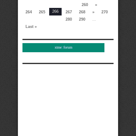
260
«
266
264
265
267
268
»
270
280
290
...
Last »
xtme: forum