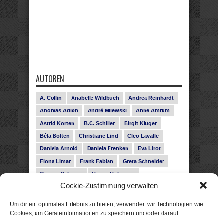
AUTOREN
A. Collin
Anabelle Wildbuch
Andrea Reinhardt
Andreas Adlon
André Milewski
Anne Amrum
Astrid Korten
B.C. Schiller
Birgit Kluger
Béla Bolten
Christiane Lind
Cleo Lavalle
Daniela Arnold
Daniela Frenken
Eva Lirot
Fiona Limar
Frank Fabian
Greta Schneider
Gunnar Schwarz
Hanna Holmgren
Cookie-Zustimmung verwalten
Heike Fröhling
Ina Glahe
Ivo Pala
J. Vellguth
Josefine Weiss
Karolyn Ciseau
Leander Rose
Um dir ein optimales Erlebnis zu bieten, verwenden wir Technologien wie
Leonie Haubrich
Lilly Labord
Livia Pipes
Cookies, um Geräteinformationen zu speichern und/oder darauf