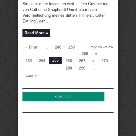
Sie nicht mehr loslassen wird … (ein Gastbeitrag
von Catherine Shepherd) Unmittelbar nach
Veröffentlichung meines dritten Thrillers „Kalter
Zwilling“, der ...
Read More »
« First
...
240
250
Page 265 of 297
260
«
265
263
264
266
267
»
270
280
290
...
Last »
xtme: forum