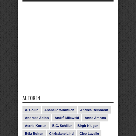
AUTOREN
A. Collin
Anabelle Wildbuch
Andrea Reinhardt
Andreas Adlon
André Milewski
Anne Amrum
Astrid Korten
B.C. Schiller
Birgit Kluger
Béla Bolten
Christiane Lind
Cleo Lavalle