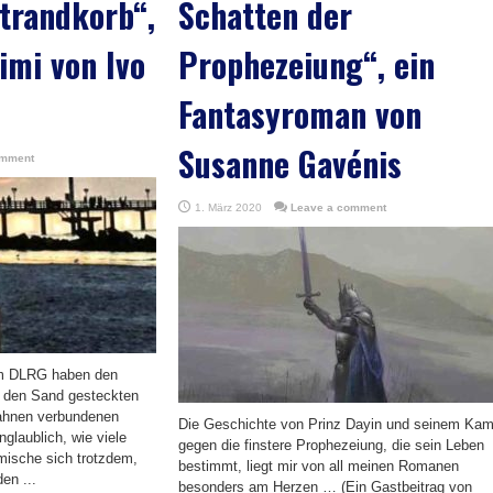
trandkorb“,
Schatten der
imi von Ivo
Prophezeiung“, ein
Fantasyroman von
Susanne Gavénis
omment
1. März 2020
Leave a comment
om DLRG haben den
in den Sand gesteckten
Fahnen verbundenen
Die Geschichte von Prinz Dayin und seinem Kam
glaublich, wie viele
gegen die finstere Prophezeiung, die sein Leben
mische sich trotzdem,
bestimmt, liegt mir von all meinen Romanen
en ...
besonders am Herzen … (Ein Gastbeitrag von