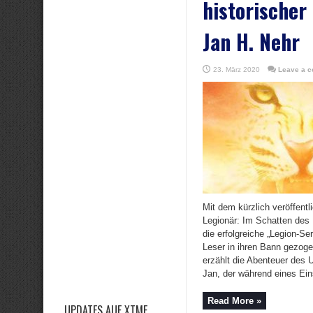
historische
Jan H. Nehr
23. März 2020
Leave a 
Mit dem kürzlich veröffentli
Legionär: Im Schatten des 
die erfolgreiche „Legion-Ser
Leser in ihren Bann gezoge
erzählt die Abenteuer des 
Jan, der während eines Eins
Read More »
UPDATES AUF XTME