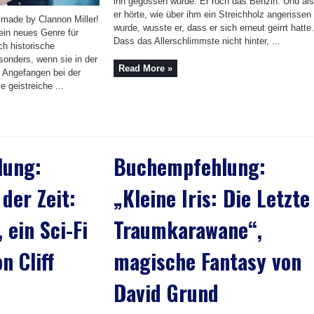
ihn gegossen wurde. Er roch das Benzin. Und als
er hörte, wie über ihm ein Streichholz angerissen
 made by Clannon Miller!
wurde, wusste er, dass er sich erneut geirrt hatte.
ein neues Genre für
Dass das Allerschlimmste nicht hinter, ...
ch historische
onders, wenn sie in der
Read More »
 Angefangen bei der
 geistreiche ...
lung:
Buchempfehlung:
der Zeit:
„Kleine Iris: Die Letzte
 ein Sci-Fi
Traumkarawane“,
n Cliff
magische Fantasy von
David Grund