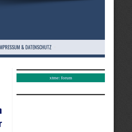
IMPRESSUM & DATENSCHUTZ
xtme: forum
n
r