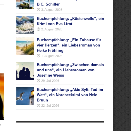
B.C. Schiller
3. August 2026
Buchempfehlung: „Küstenwelle“, ein
Krimi von Eva Lirot
2. August 2026
Buchempfehlung: „Ein Zuhause für
vier Herzen“, ein Liebesroman von
Heike Fröhling
1. August 2026
Buchempfehlung: „Zwischen damals
und uns“, ein Liebesroman von
Josefine Weiss
29. Juli 2026
Buchempfehlung: „Akte Sylt: Tod im
Watt“, ein Nordseekrimi von Nele
Bruun
22. Juli 2026
f