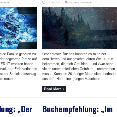
comment
7. März 2020
Leave a comment
seine Familie gehören zu
Leser dieses Buches könnten es mit einer
 der begehrten Plätze auf
detaillierten und ausgeschmückten Welt zu tun
LER-17 erhalten haben
bekommen, die sich Gefühlen – und zwar sehr
ervölkerte Erde verlassen
vielen unterschiedlichen Gefühlen – unterordnen
ischer Schicksalsschlag
muss. „Kann ein 26-jähriger Mann sich überhaupt
te macht, ...
das tiefe Herz eines jungen Mädchens ...
Read More »
ung: „Der
Buchempfehlung: „Im