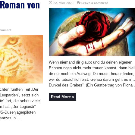
r Roman von
22. März 2020
Leave a comment
comment
Wenn niemand dir glaubt und du deinen eigenen
Erinnerungen nicht mehr trauen kannst, dann blei
dir nur noch ein Ausweg: Du musst herausfinden,
wer du tatsächlich bist. Genau darum geht es in 
Dunkel des Grabes“. (Ein Gastbeitrag von Fiona .
chten fünften Teil „Der
Leoparden“, setzt sich
Read More »
ie“ fort, die schon viele
n hat. „Der Legionär“
US-Düsenjägerpiloten
atzes in ...