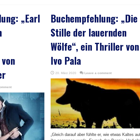
ung: „Earl
Buchempfehlung: „Die
n
Stille der lauernden
Wölfe“, ein Thriller von
 von
Ivo Pala
er
20. März 2020
Leave a comment
comment
„Gleich darauf aber fühlte er, wie etwas Kaltes au