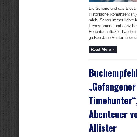
Die Schöne und das Biest,
Historische Romanzen: (K)
mich. Schon immer liebte i
Liebesromane und ganz bes
Regentschaftszeit handeln.
großen Jane Austen über die
Read More »
Buchempfeh
„Gefangener 
Timehunter“,
Abenteuer vo
Allister