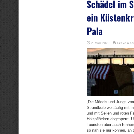
Schädel im S
ein Küstenkr
Pala
2. März 2020
Leave a c
„Die Mädels und Jungs v
Strandkorb weitläufig mit 
und mit Seilen und roten 
Holzpflöcken abgesperrt. Un
Touristen aber auch Einhei
so nah sie nur können, an d