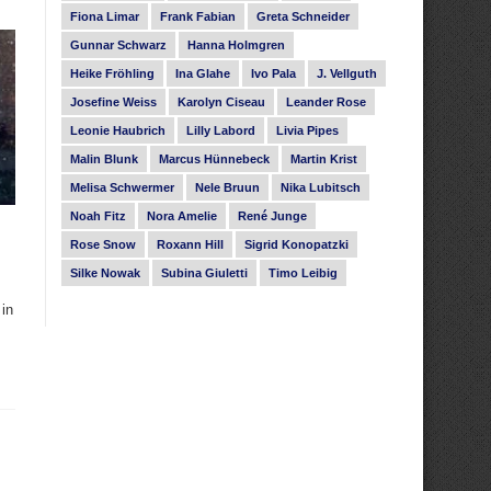
Fiona Limar
Frank Fabian
Greta Schneider
Gunnar Schwarz
Hanna Holmgren
Heike Fröhling
Ina Glahe
Ivo Pala
J. Vellguth
Josefine Weiss
Karolyn Ciseau
Leander Rose
Leonie Haubrich
Lilly Labord
Livia Pipes
Malin Blunk
Marcus Hünnebeck
Martin Krist
Melisa Schwermer
Nele Bruun
Nika Lubitsch
Noah Fitz
Nora Amelie
René Junge
Rose Snow
Roxann Hill
Sigrid Konopatzki
Silke Nowak
Subina Giuletti
Timo Leibig
 in