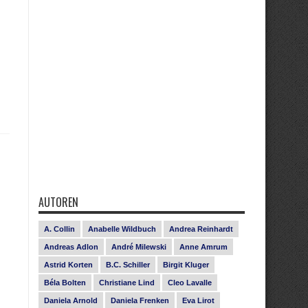
AUTOREN
A. Collin
Anabelle Wildbuch
Andrea Reinhardt
Andreas Adlon
André Milewski
Anne Amrum
Astrid Korten
B.C. Schiller
Birgit Kluger
Béla Bolten
Christiane Lind
Cleo Lavalle
Daniela Arnold
Daniela Frenken
Eva Lirot