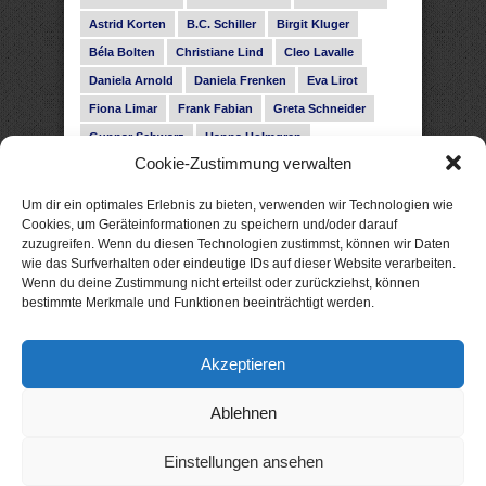
Astrid Korten
B.C. Schiller
Birgit Kluger
Béla Bolten
Christiane Lind
Cleo Lavalle
Daniela Arnold
Daniela Frenken
Eva Lirot
Fiona Limar
Frank Fabian
Greta Schneider
Gunnar Schwarz
Hanna Holmgren
Cookie-Zustimmung verwalten
Heike Fröhling
Ina Glahe
Ivo Pala
J. Vellguth
Josefine Weiss
Karolyn Ciseau
Leander Rose
Um dir ein optimales Erlebnis zu bieten, verwenden wir Technologien wie
Leonie Haubrich
Lilly Labord
Livia Pipes
Cookies, um Geräteinformationen zu speichern und/oder darauf
zuzugreifen. Wenn du diesen Technologien zustimmst, können wir Daten
Malin Blunk
Marcus Hünnebeck
Martin Krist
wie das Surfverhalten oder eindeutige IDs auf dieser Website verarbeiten.
Melisa Schwermer
Nele Bruun
Nika Lubitsch
Wenn du deine Zustimmung nicht erteilst oder zurückziehst, können
bestimmte Merkmale und Funktionen beeinträchtigt werden.
Noah Fitz
Nora Amelie
René Junge
Rose Snow
Roxann Hill
Sigrid Konopatzki
Akzeptieren
Silke Nowak
Subina Giuletti
Timo Leibig
Ablehnen
Einstellungen ansehen