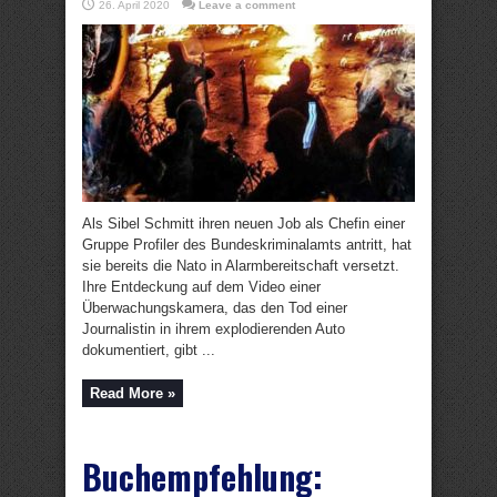
26. April 2020
Leave a comment
Als Sibel Schmitt ihren neuen Job als Chefin einer
Gruppe Profiler des Bundeskriminalamts antritt, hat
sie bereits die Nato in Alarmbereitschaft versetzt.
Ihre Entdeckung auf dem Video einer
Überwachungskamera, das den Tod einer
Journalistin in ihrem explodierenden Auto
dokumentiert, gibt ...
Read More »
Buchempfehlung: