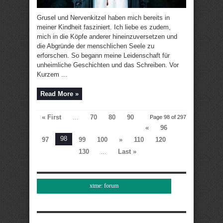
Grusel und Nervenkitzel haben mich bereits in
meiner Kindheit fasziniert. Ich liebe es zudem,
mich in die Köpfe anderer hineinzuversetzen und
die Abgründe der menschlichen Seele zu
erforschen. So begann meine Leidenschaft für
unheimliche Geschichten und das Schreiben. Vor
Kurzem ...
Read More »
« First
...
70
80
90
Page 98 of 297
«
96
98
97
99
100
»
110
120
130
...
Last »
xtme: forum