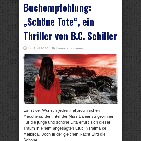
Buchempfehlung:
„Schöne Tote“, ein
Thriller von B.C. Schiller
14. April 2020
Leave a comment
Es ist der Wunsch jedes mallorquinischen
Mädchens, den Titel der Miss Balear zu gewinnen.
Für die junge und schöne Dita erfüllt sich dieser
Traum in einem angesagten Club in Palma de
Mallorca. Doch in der gleichen Nacht wird die
Schöne ...