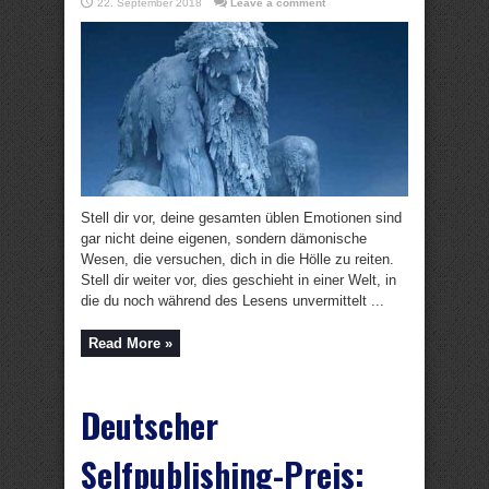
22. September 2018
Leave a comment
Stell dir vor, deine gesamten üblen Emotionen sind
gar nicht deine eigenen, sondern dämonische
Wesen, die versuchen, dich in die Hölle zu reiten.
Stell dir weiter vor, dies geschieht in einer Welt, in
die du noch während des Lesens unvermittelt ...
Read More »
Deutscher
Selfpublishing-Preis: