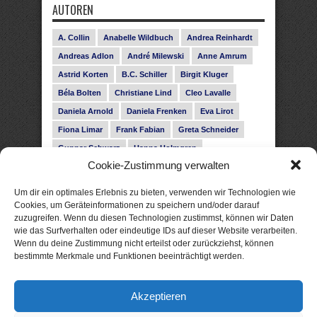
AUTOREN
A. Collin
Anabelle Wildbuch
Andrea Reinhardt
Andreas Adlon
André Milewski
Anne Amrum
Astrid Korten
B.C. Schiller
Birgit Kluger
Béla Bolten
Christiane Lind
Cleo Lavalle
Daniela Arnold
Daniela Frenken
Eva Lirot
Fiona Limar
Frank Fabian
Greta Schneider
Gunnar Schwarz
Hanna Holmgren
Cookie-Zustimmung verwalten
Heike Fröhling
Ina Glahe
Ivo Pala
J. Vellguth
Josefine Weiss
Karolyn Ciseau
Leander Rose
Um dir ein optimales Erlebnis zu bieten, verwenden wir Technologien wie
Leonie Haubrich
Lilly Labord
Livia Pipes
Cookies, um Geräteinformationen zu speichern und/oder darauf
zuzugreifen. Wenn du diesen Technologien zustimmst, können wir Daten
Malin Blunk
Marcus Hünnebeck
Martin Krist
wie das Surfverhalten oder eindeutige IDs auf dieser Website verarbeiten.
Melisa Schwermer
Nele Bruun
Nika Lubitsch
Wenn du deine Zustimmung nicht erteilst oder zurückziehst, können
bestimmte Merkmale und Funktionen beeinträchtigt werden.
Noah Fitz
Nora Amelie
René Junge
Rose Snow
Roxann Hill
Sigrid Konopatzki
Akzeptieren
Silke Nowak
Subina Giuletti
Timo Leibig