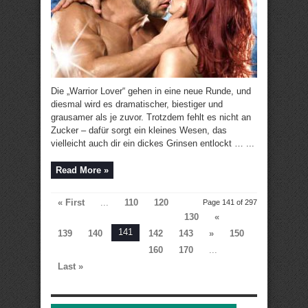
Die „Warrior Lover“ gehen in eine neue Runde, und
diesmal wird es dramatischer, biestiger und
grausamer als je zuvor. Trotzdem fehlt es nicht an
Zucker – dafür sorgt ein kleines Wesen, das
vielleicht auch dir ein dickes Grinsen entlockt … ...
Read More »
« First
...
110
120
Page 141 of 297
130
«
141
139
140
142
143
»
150
160
170
...
Last »