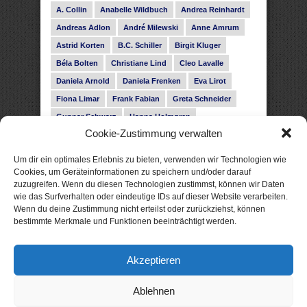
A. Collin
Anabelle Wildbuch
Andrea Reinhardt
Andreas Adlon
André Milewski
Anne Amrum
Astrid Korten
B.C. Schiller
Birgit Kluger
Béla Bolten
Christiane Lind
Cleo Lavalle
Daniela Arnold
Daniela Frenken
Eva Lirot
Fiona Limar
Frank Fabian
Greta Schneider
Gunnar Schwarz
Hanna Holmgren
Cookie-Zustimmung verwalten
Heike Fröhling
Ina Glahe
Ivo Pala
J. Vellguth
Josefine Weiss
Karolyn Ciseau
Leander Rose
Um dir ein optimales Erlebnis zu bieten, verwenden wir Technologien wie
Leonie Haubrich
Lilly Labord
Livia Pipes
Cookies, um Geräteinformationen zu speichern und/oder darauf
zuzugreifen. Wenn du diesen Technologien zustimmst, können wir Daten
Malin Blunk
Marcus Hünnebeck
Martin Krist
wie das Surfverhalten oder eindeutige IDs auf dieser Website verarbeiten.
Melisa Schwermer
Nele Bruun
Nika Lubitsch
Wenn du deine Zustimmung nicht erteilst oder zurückziehst, können
bestimmte Merkmale und Funktionen beeinträchtigt werden.
Noah Fitz
Nora Amelie
René Junge
Rose Snow
Roxann Hill
Sigrid Konopatzki
Akzeptieren
Silke Nowak
Subina Giuletti
Timo Leibig
Ablehnen