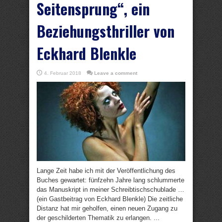
Seitensprung“, ein
Beziehungsthriller von
Eckhard Blenkle
4. Februar 2018
Leave a comment
Lange Zeit habe ich mit der Veröffentlichung des
Buches gewartet: fünfzehn Jahre lang schlummerte
das Manuskript in meiner Schreibtischschublade …
(ein Gastbeitrag von Eckhard Blenkle) Die zeitliche
Distanz hat mir geholfen, einen neuen Zugang zu
der geschilderten Thematik zu erlangen. ...