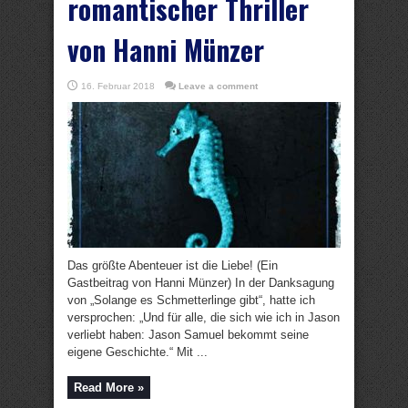
romantischer Thriller
von Hanni Münzer
16. Februar 2018
Leave a comment
Das größte Abenteuer ist die Liebe! (Ein
Gastbeitrag von Hanni Münzer) In der Danksagung
von „Solange es Schmetterlinge gibt“, hatte ich
versprochen: „Und für alle, die sich wie ich in Jason
verliebt haben: Jason Samuel bekommt seine
eigene Geschichte.“ Mit ...
Read More »