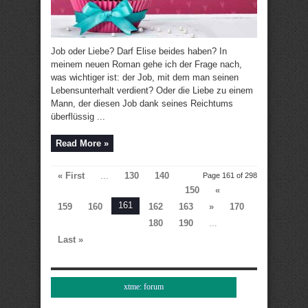
Job oder Liebe? Darf Elise beides haben? In
meinem neuen Roman gehe ich der Frage nach,
was wichtiger ist: der Job, mit dem man seinen
Lebensunterhalt verdient? Oder die Liebe zu einem
Mann, der diesen Job dank seines Reichtums
überflüssig ...
Read More »
« First
...
130
140
Page 161 of 298
150
«
161
159
160
162
163
»
170
180
190
...
Last »
xtme: forum